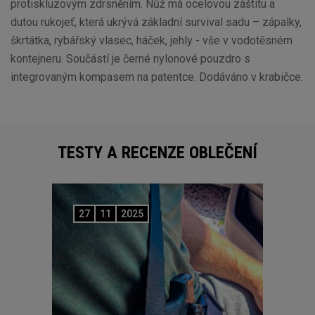
protiskluzovým zdrsněním. Nůž má ocelovou záštitu a
dutou rukojeť, která ukrývá základní survival sadu – zápalky,
škrtátka, rybářský vlasec, háček, jehly - vše v vodotěsném
kontejneru. Součástí je černé nylonové pouzdro s
integrovaným kompasem na patentce. Dodáváno v krabičce.
TESTY A RECENZE OBLEČENÍ
27
11
2025