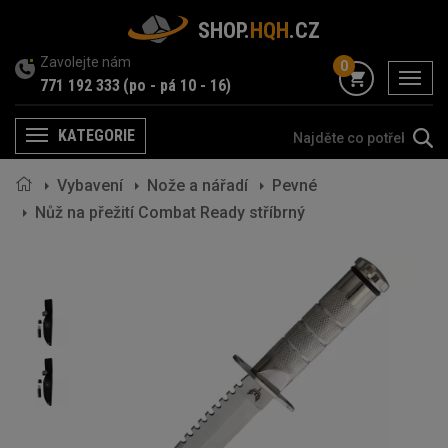
SHOP.
HQH
.CZ
Zavolejte nám
0
menu
771 192 333
(po - pá 10 - 16)
KATEGORIE
Menu
Vybavení
Nože a nářadí
Pevné
Nůž na přežití Combat Ready stříbrný