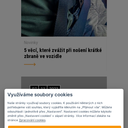
Novinky
5 věcí, které zvážit při nošení krátké
zbraně ve vozidle
07
11
2023
Využíváme soubory cookies
Naše stránky využívají soubory cookies. K používání některých z nich
potřebujeme váš souhlas, který vyjádříte kliknutím na „Přijmout vše“. Můžete
odsouhlasit i jednotlivě přes „Nastavení“. Nastavení cookies můžete kdykoliv
změnit přes „Nastavení cookies“ v zápatí stránky. Více informací získáte na
stránce
Zpracování cookies
.