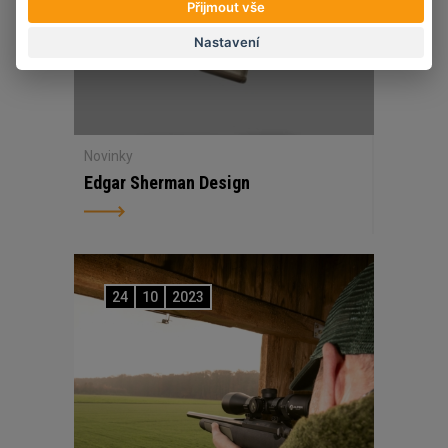
Přijmout vše
Nastavení
Novinky
Edgar Sherman Design
24
10
2023