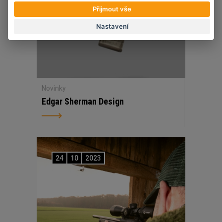
Přijmout vše
Nastavení
Novinky
Edgar Sherman Design
24
10
2023