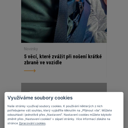
Novinky
5 věcí, které zvážit při nošení krátké
zbraně ve vozidle
07
11
2023
Využíváme soubory cookies
Naše stránky využívají soubory cookies. K používání některých z nich
potřebujeme váš souhlas, který vyjádříte kliknutím na „Přijmout vše“. Můžete
odsouhlasit i jednotlivě přes „Nastavení“. Nastavení cookies můžete kdykoliv
změnit přes „Nastavení cookies“ v zápatí stránky. Více informací získáte na
stránce
Zpracování cookies
.