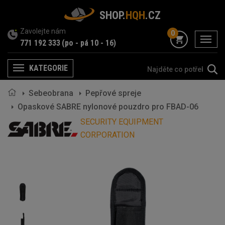
SHOP.
HQH
.CZ
Zavolejte nám
0
menu
771 192 333
(po - pá 10 - 16)
KATEGORIE
Menu
Sebeobrana
Pepřové spreje
Opaskové SABRE nylonové pouzdro pro FBAD-06
SECURITY EQUIPMENT
CORPORATION