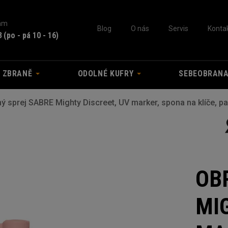
nám
Blog
O nás
Servis
Konta
3
(po - pá 10 - 16)
A ZBRANĚ
ODOLNÉ KUFRY
SEBEOBRAN
ý sprej SABRE Mighty Discreet, UV marker, spona na klíče, p
OB
MI