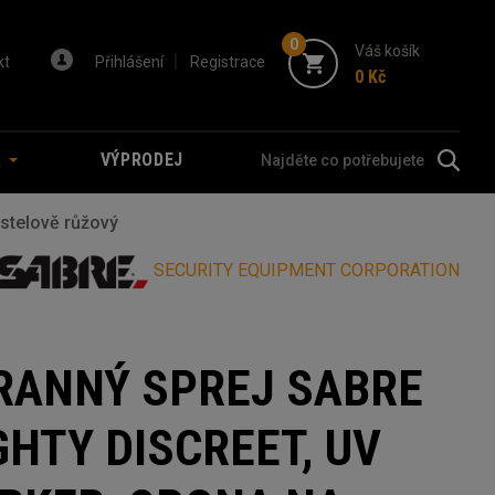
0
Váš košík
kt
Přihlášení
Registrace
0 Kč
A
VÝPRODEJ
astelově růžový
SECURITY EQUIPMENT CORPORATION
RANNÝ SPREJ SABRE
GHTY DISCREET, UV