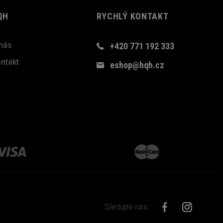
QH
RYCHLÝ KONTAKT
nás
+420 771 192 333
ntakt
eshop@hqh.cz
Sledujte nás