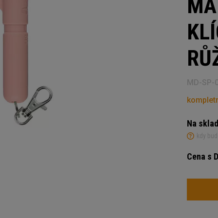
MA
KL
RŮ
MD-SP-
kompletn
Na skla
kdy bud
Cena s 
Počet