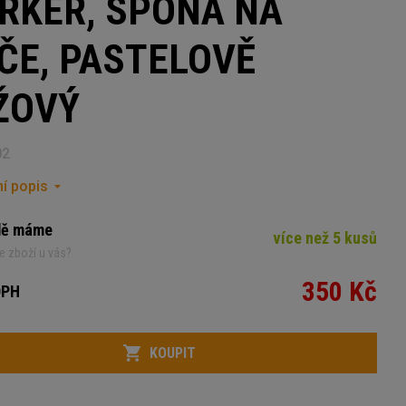
RKER, SPONA NA
ÍČE, PASTELOVĚ
ŽOVÝ
02
í popis
dě máme
více než 5 kusů
e zboží u vás?
350 Kč
DPH
KOUPIT