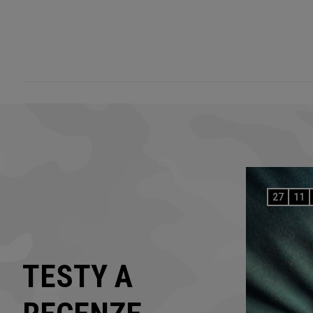
27
11
TESTY A