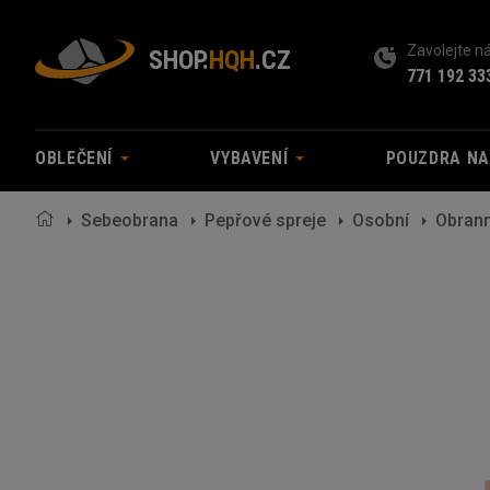
Zavolejte 
SHOP.
HQH
.CZ
771 192 33
OBLEČENÍ
VYBAVENÍ
POUZDRA N
Sebeobrana
Pepřové spreje
Osobní
Obrann