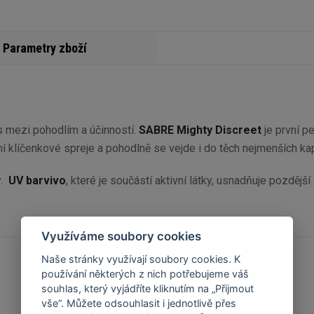
Parametry zboží
s mezi pohodlím a účinností.
SABRE Mighty Discreet
je první p
í klíčenkové spreje a pohodlně se vejde i do těch nejmenších ka
y.
UV barvivo
, které je součástí aktivní látky, usnadňuje pozdější
Využíváme soubory cookies
Naše stránky využívají soubory cookies. K
používání některých z nich potřebujeme váš
souhlas, který vyjádříte kliknutím na „Přijmout
vše“. Můžete odsouhlasit i jednotlivě přes