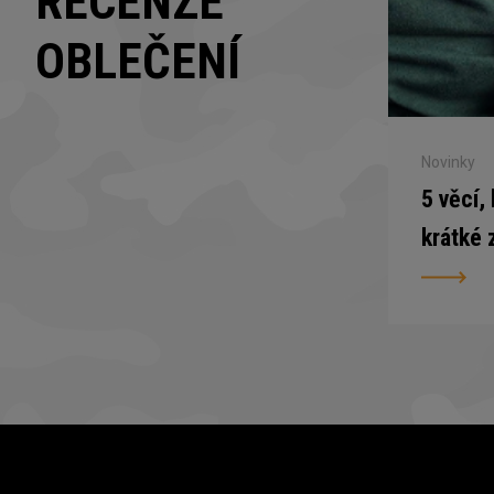
RECENZE
OBLEČENÍ
Novinky
5 věcí,
krátké 