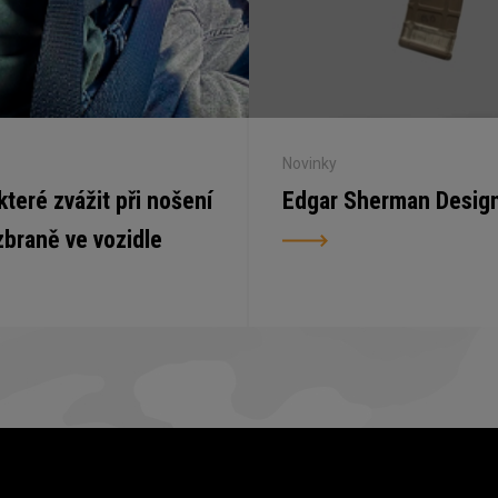
Novinky
 které zvážit při nošení
Edgar Sherman Desig
zbraně ve vozidle