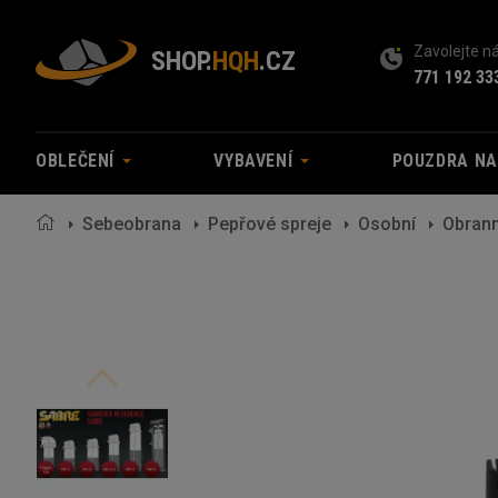
Zavolejte 
SHOP.
HQH
.CZ
771 192 33
OBLEČENÍ
VYBAVENÍ
POUZDRA N
Sebeobrana
Pepřové spreje
Osobní
Obrann