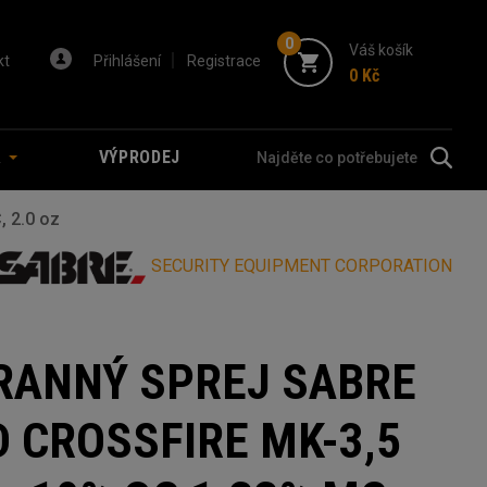
0
Váš košík
kt
Přihlášení
Registrace
0 Kč
A
VÝPRODEJ
 2.0 oz
SECURITY EQUIPMENT CORPORATION
RANNÝ SPREJ SABRE
D CROSSFIRE MK-3,5