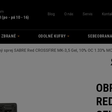
nám
Blog
O nás
Servis
Konta
3
(po - pá 10 - 16)
A ZBRANĚ
ODOLNÉ KUFRY
SEBEOBRAN
ý sprej SABRE Red CROSSFIRE MK-3,5 Gel, 10% OC 1.33% MC,
OB
RE