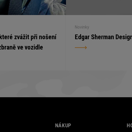
Novinky
 které zvážit při nošení
Edgar Sherman Desig
zbraně ve vozidle
NÁKUP
H