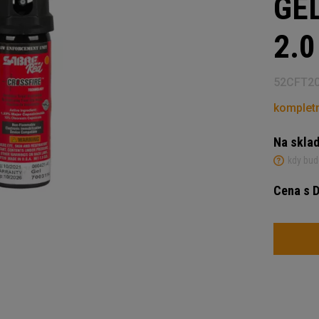
GEL
2.0
52CFT2
kompletn
Na skla
kdy bud
Cena s 
Počet