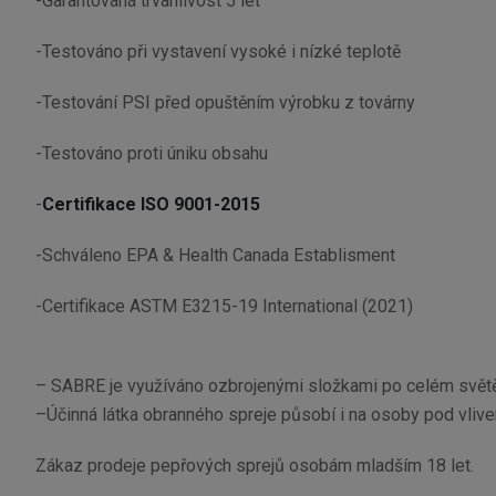
-Garantovaná trvanlivost 5 let
-Testováno při vystavení vysoké i nízké teplotě
-Testování PSI před opuštěním výrobku z továrny
-Testováno proti úniku obsahu
-
Certifikace ISO 9001-2015
-Schváleno EPA & Health Canada Establisment
-Certifikace ASTM E3215-19 International (2021)
– SABRE je využíváno ozbrojenými složkami po celém svět
–Účinná látka obranného spreje působí i na osoby pod vlive
Zákaz prodeje pepřových sprejů osobám mladším 18 let.