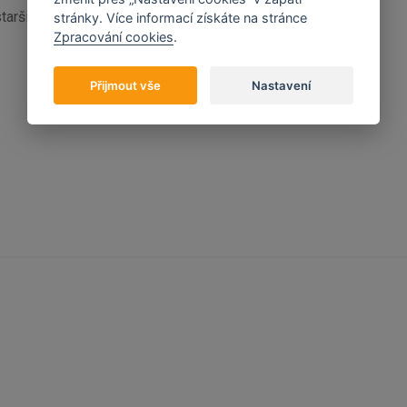
rší 18ti let.
stránky. Více informací získáte na stránce
Zpracování cookies
.
Přijmout vše
Nastavení