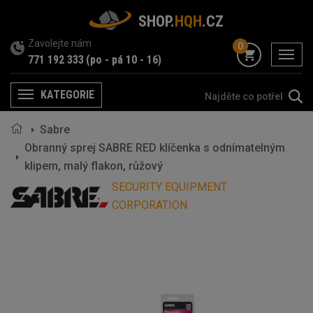
SHOP.
HQH
.CZ
Zavolejte nám
0
menu
771 192 333
(po - pá 10 - 16)
KATEGORIE
Menu
Sabre
Obranný sprej SABRE RED klíčenka s odnímatelným
klipem, malý flakon, růžový
SECURITY EQUIPMENT
CORPORATION