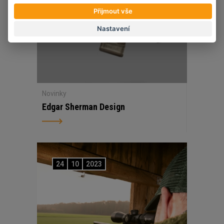
Přijmout vše
Nastavení
Novinky
Edgar Sherman Design
24
10
2023