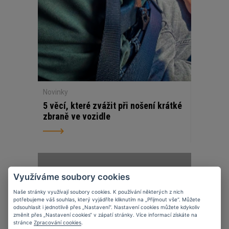
Novinky
5 věcí, které zvážit při nošení krátké
zbraně ve vozidle
07
11
2023
Využíváme soubory cookies
Naše stránky využívají soubory cookies. K používání některých z nich
potřebujeme váš souhlas, který vyjádříte kliknutím na „Přijmout vše“. Můžete
odsouhlasit i jednotlivě přes „Nastavení“. Nastavení cookies můžete kdykoliv
změnit přes „Nastavení cookies“ v zápatí stránky. Více informací získáte na
stránce
Zpracování cookies
.