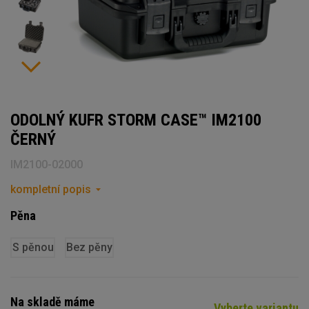
ODOLNÝ KUFR STORM CASE™ IM2100
ČERNÝ
IM2100-02000
kompletní popis
Pěna
S pěnou
Bez pěny
Na skladě máme
Vyberte variantu