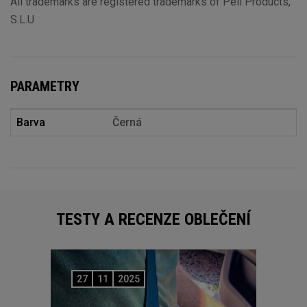
All trademarks are registered trademarks of Peli Products,
S.L.U
PARAMETRY
Barva
Černá
TESTY A RECENZE OBLEČENÍ
27
11
2025