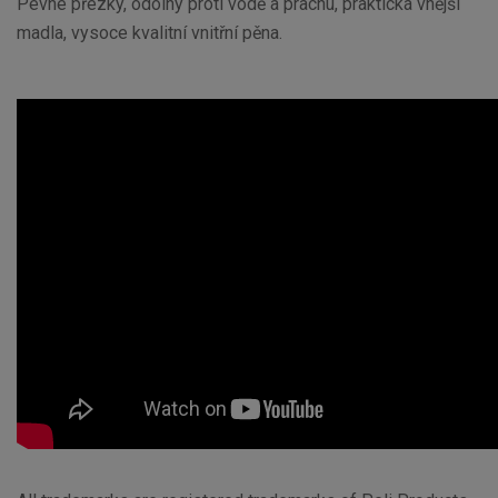
Pevné přezky, odolný proti vodě a prachu, praktická vnější
madla, vysoce kvalitní vnitřní pěna.