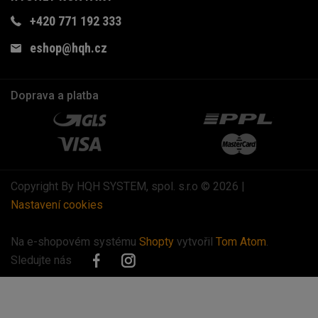
+420 771 192 333
eshop@hqh.cz
Doprava a platba
Copyright By HQH SYSTEM, spol. s.r.o © 2026 |
Nastavení cookies
Na e-shopovém systému
Shopty
vytvořil
Tom Atom
.
Sledujte nás