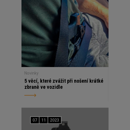
Novinky
5 věcí, které zvážit při nošení krátké
zbraně ve vozidle
07
11
2023