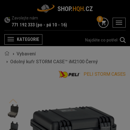
SHOP.
HQH
.CZ
Zavolejte nám
0
menu
771 192 333
(po - pá 10 - 16)
KATEGORIE
Menu
Vybavení
Odolný kufr STORM CASE™ iM2100 Černý
PELI STORM CASES