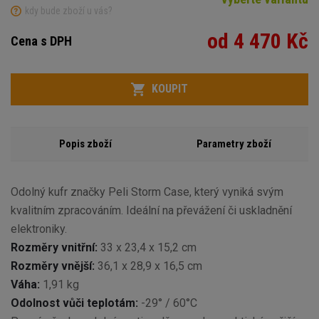
kdy bude zboží u vás?
od 4 470 Kč
Cena s DPH
Variant
Počet
KOUPIT
Popis zboží
Parametry zboží
Odolný kufr značky Peli Storm Case, který vyniká svým
kvalitním zpracováním. Ideální na převážení či uskladnění
elektroniky.
Rozměry vnitřní:
33 x 23,4 x 15,2 cm
Rozměry vnější:
36,1 x 28,9 x 16,5 cm
Váha:
1,91 kg
Odolnost vůči teplotám:
-29° / 60°C