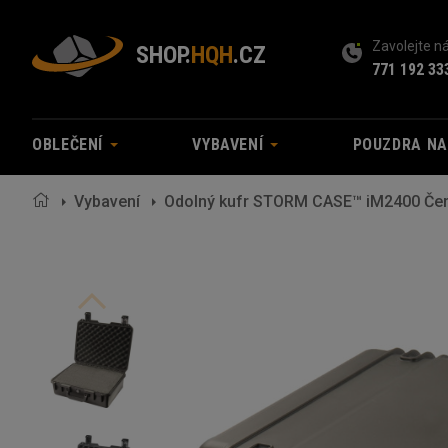
Zavolejte 
SHOP.
HQH
.CZ
771 192 33
OBLEČENÍ
VYBAVENÍ
POUZDRA N
Vybavení
Odolný kufr STORM CASE™ iM2400 Če