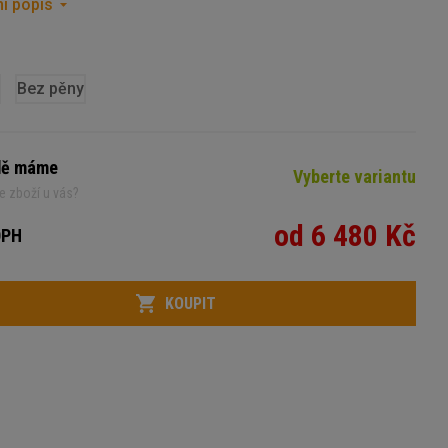
í popis
Bez pěny
dě máme
Vyberte variantu
e zboží u vás?
od 6 480 Kč
DPH
KOUPIT