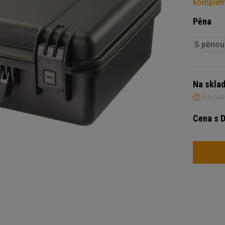
kompletn
Pěna
S pěnou
Na skla
kdy bud
Cena s 
Variant
Počet