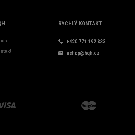
QH
RYCHLÝ KONTAKT
nás
+420 771 192 333
ntakt
eshop@hqh.cz