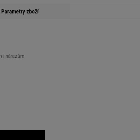
Parametry zboží
m i nárazům