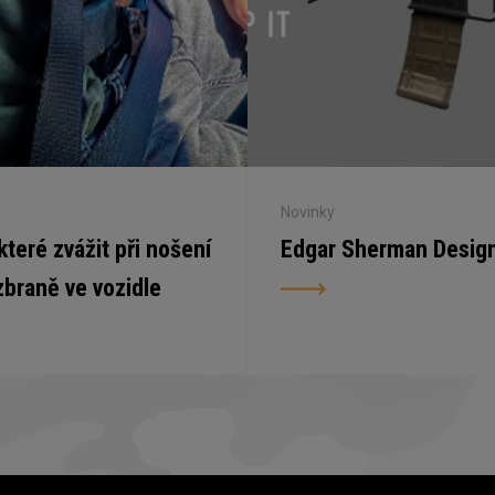
Novinky
 které zvážit při nošení
Edgar Sherman Desig
zbraně ve vozidle