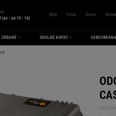
nám
Blog
O nás
Servis
Konta
3
(po - pá 10 - 16)
A ZBRANĚ
ODOLNÉ KUFRY
SEBEOBRAN
rný
OD
CA
IM2400-