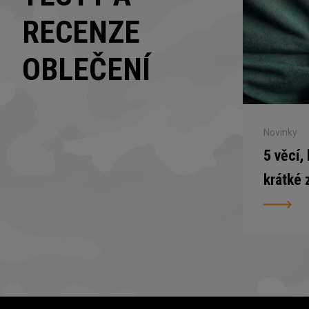
RECENZE
OBLEČENÍ
Novinky
5 věcí,
krátké 