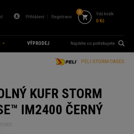
0
Váš košík
kt
Přihlášení
Registrace
0 Kč
A
VÝPRODEJ
PELI STORM CASES
OLNÝ KUFR STORM
SE™ IM2400 ČERNÝ
01001