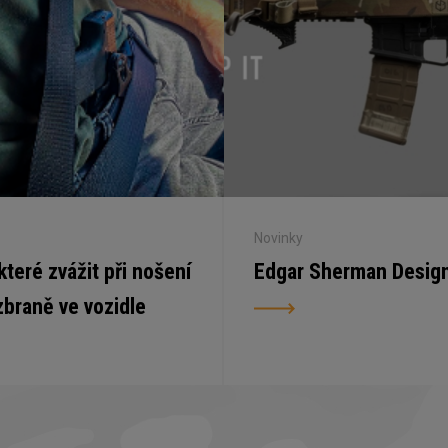
Novinky
 které zvážit při nošení
Edgar Sherman Desig
zbraně ve vozidle