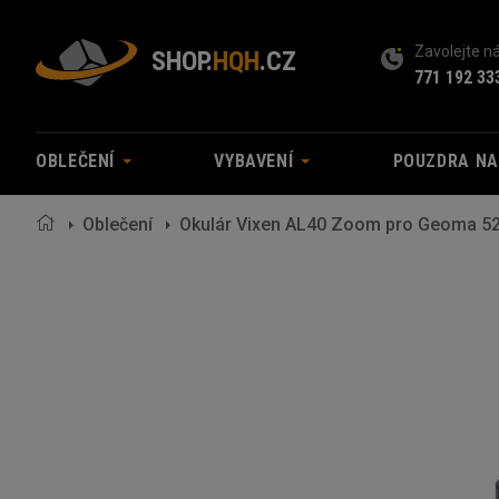
Zavolejte 
SHOP.
HQH
.CZ
771 192 33
OBLEČENÍ
VYBAVENÍ
POUZDRA N
Oblečení
Okulár Vixen AL40 Zoom pro Geoma 5