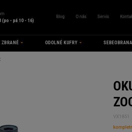
nám
Blog
O nás
Servis
Konta
3
(po - pá 10 - 16)
A ZBRANĚ
ODOLNÉ KUFRY
SEBEOBRAN
2
OK
ZO
VX1851
kompletn