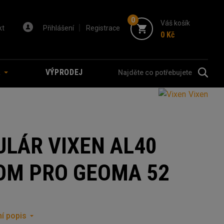
0
Váš košík
kt
Přihlášení
Registrace
0 Kč
A
VÝPRODEJ
Vixen
ULÁR VIXEN AL40
OM PRO GEOMA 52
í popis