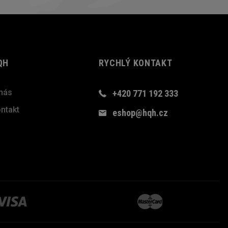
QH
RYCHLÝ KONTAKT
nás
+420 771 192 333
ntakt
eshop@hqh.cz