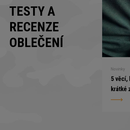
TESTY A
RECENZE
OBLEČENÍ
Novinky
5 věcí,
krátké 