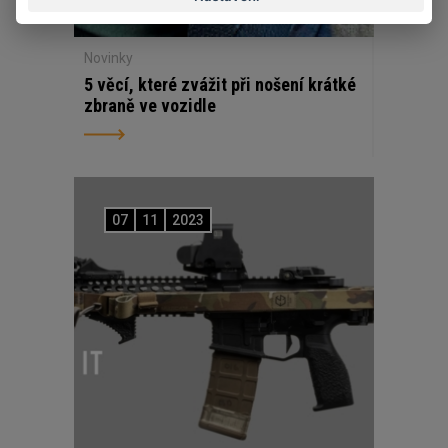
Novinky
5 věcí, které zvážit při nošení krátké
zbraně ve vozidle
07
11
2023