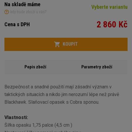
Na skladě máme
Vyberte variantu
kdy bude zboží u vás?
2 860 Kč
Cena s DPH
Variant
Počet
KOUPIT
Popis zboží
Parametry zboží
Bezpečnost a snadné použití mají zásadní význam v
taktických situacích a nikdo jim nerozumí lépe než právě
Blackhawk. Slaňovací opasek s Cobra sponou.
Vlastnosti:
Šířka opasku 1,75 palce (4,5 cm )