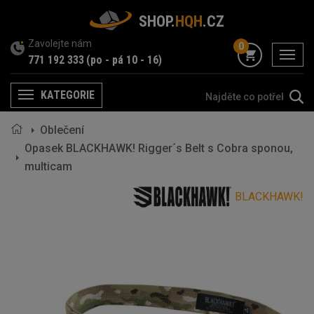
SHOP.
HQH
.CZ
Zavolejte nám
0
menu
771 192 333
(po - pá 10 - 16)
KATEGORIE
Menu
Oblečení
Opasek BLACKHAWK! Rigger´s Belt s Cobra sponou,
multicam
BLACKHAWK!