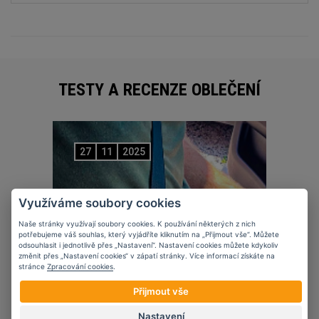
TESTY A RECENZE OBLEČENÍ
27
11
2025
Využíváme soubory cookies
Naše stránky využívají soubory cookies. K používání některých z nich
potřebujeme váš souhlas, který vyjádříte kliknutím na „Přijmout vše“. Můžete
odsouhlasit i jednotlivě přes „Nastavení“. Nastavení cookies můžete kdykoliv
změnit přes „Nastavení cookies“ v zápatí stránky. Více informací získáte na
stránce
Zpracování cookies
.
Přijmout vše
Nastavení