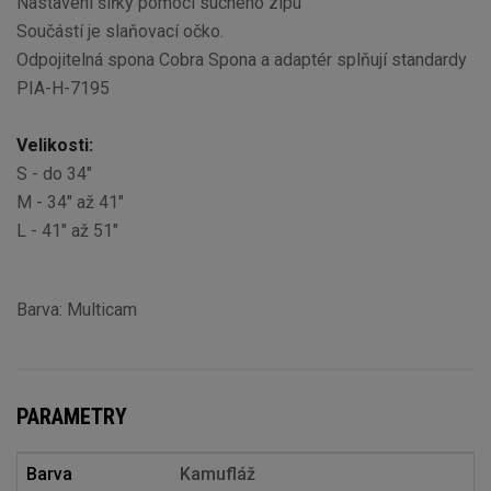
Nastavení šířky pomocí suchého zipu
Součástí je slaňovací očko.
Odpojitelná spona Cobra Spona a adaptér splňují standardy
PIA-H-7195
Velikosti:
S - do 34"
M - 34" až 41"
L - 41" až 51"
Barva: Multicam
PARAMETRY
Barva
Kamufláž