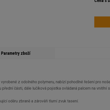
Cena s 
Počet
Parametry zboží
vyrobené z odolného polymeru, nabízí pohodlné řešení pro nošen
přední části, dále lučíková pojistka ovládaná palcem na vnitřní s
ující oděru zbraně a zárověň tlumí zvuk tasení.