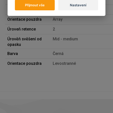
Přijmout vše
Nastavení
Pro zbraň
Glock 19 gen 5
Orientace pouzdra
Array
Úroveň retence
2
Úrověň svěšení od
Mid - medium
opasku
Barva
Černá
Orientace pouzdra
Levostranné