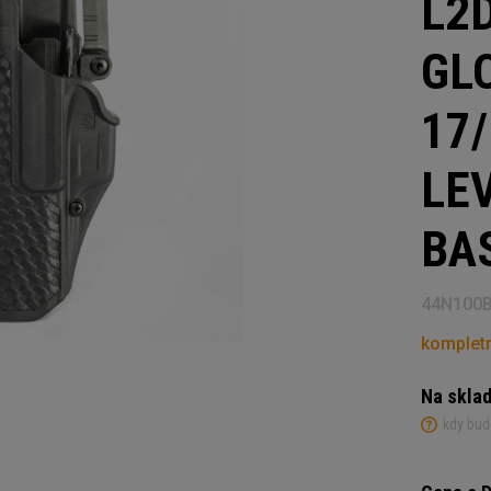
L2
GL
17/
LE
BA
44N100
kompletn
Na skla
kdy bud