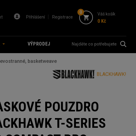
0
Váš košík
kt
Přihlášení
Registrace
0 Kč
A
VÝPRODEJ
evostranné, basketweave
BLACKHAWK!
ASKOVÉ POUZDRO
ACKHAWK T-SERIES