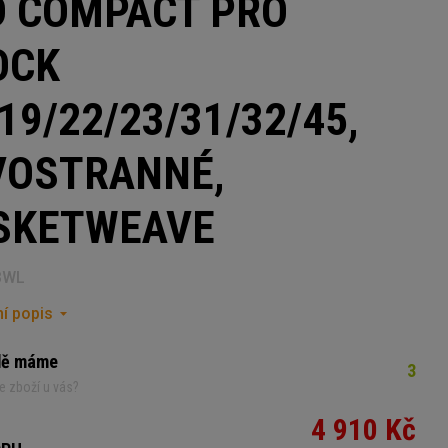
D COMPACT PRO
OCK
19/22/23/31/32/45,
VOSTRANNÉ,
SKETWEAVE
BWL
í popis
dě máme
3
e zboží u vás?
4 910 Kč