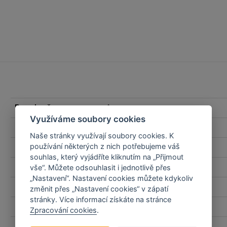
Pro zbraň
Array
Využíváme soubory cookies
Pro zbraň
Glock 22
Naše stránky využívají soubory cookies. K
používání některých z nich potřebujeme váš
Pro zbraň
Glock 34
souhlas, který vyjádříte kliknutím na „Přijmout
Pro zbraň
Glock 17
vše“. Můžete odsouhlasit i jednotlivě přes
„Nastavení“. Nastavení cookies můžete kdykoliv
Pro zbraň
Glock 17 gen 1-4
změnit přes „Nastavení cookies“ v zápatí
stránky. Více informací získáte na stránce
Pro zbraň
Glock 17 gen5
Zpracování cookies
.
Pro zbraň
Glock 19 gen 1-4