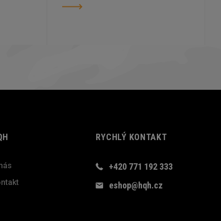
QH
RYCHLÝ KONTAKT
nás
+420 771 192 333
ntakt
eshop@hqh.cz