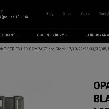
nám
Blog
O nás
Servis
Konta
3
(po - pá 10 - 16)
A ZBRANĚ
ODOLNÉ KUFRY
SEBEOBRAN
k T-SERIES L2D COMPACT pro Glock 17/19/22/23/31/32/45, l
OP
BL