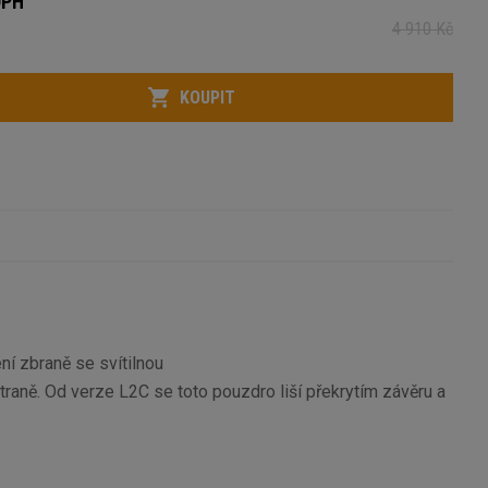
DPH
4 910 Kč
KOUPIT
í zbraně se svítilnou
traně. Od verze L2C se toto pouzdro liší překrytím závěru a