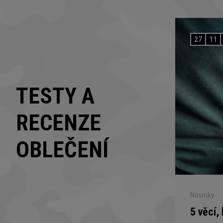
27
11
TESTY A
RECENZE
OBLEČENÍ
Novinky
5 věcí,