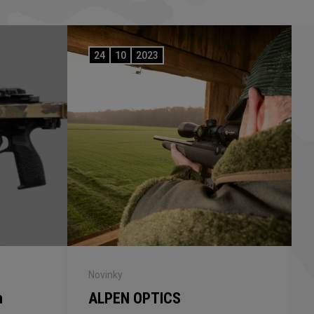
24
10
2023
Novinky
n
ALPEN OPTICS