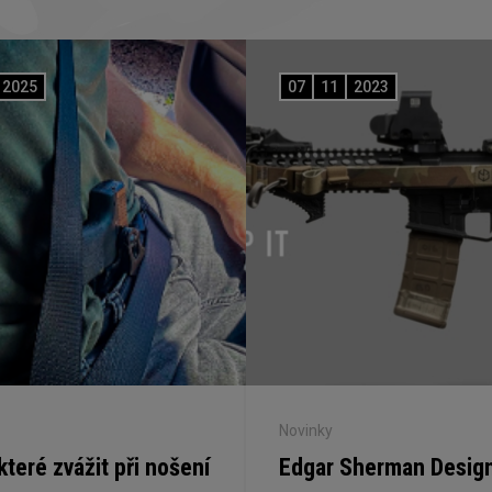
2025
07
11
2023
Novinky
 které zvážit při nošení
Edgar Sherman Desig