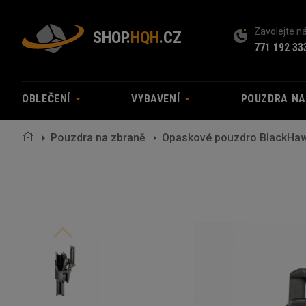
Zavolejte 
SHOP.
HQH
.CZ
771 192 33
OBLEČENÍ
VYBAVENÍ
POUZDRA N
Pouzdra na zbraně
Opaskové pouzdro BlackHaw