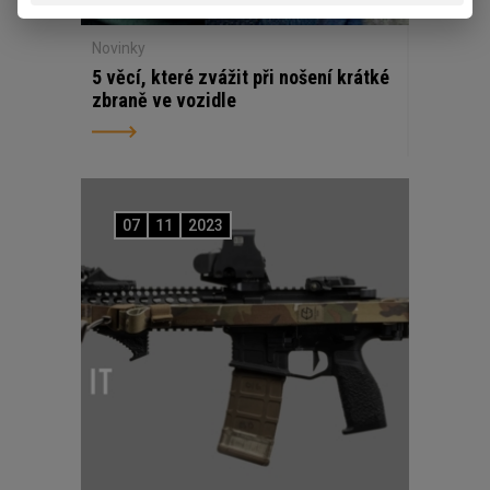
Novinky
5 věcí, které zvážit při nošení krátké
zbraně ve vozidle
07
11
2023