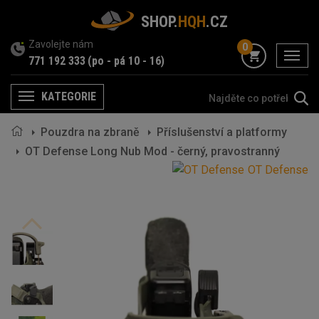
SHOP.
HQH
.CZ
Zavolejte nám
0
menu
771 192 333
(po - pá 10 - 16)
KATEGORIE
Menu
Pouzdra na zbraně
Příslušenství a platformy
OT Defense Long Nub Mod - černý, pravostranný
OT Defense