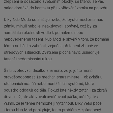
zlepšení je dosaženo zvětšením plochy, se kterou se váš
palec dostává do kontaktu při uvolňování zámku na pouzdru.
Díky Nub Modu se snižuje riziko, že byste mechanismus
zámku minuli nebo jej neaktivovali správně, což by za
normálních okolností vedlo k pomalému nebo
nepovedenému tasení. Nub Mod je skvělý v tom, že pomáhá
těmto selháním zabránit, zejména při tasení zbraně ve
stresových situacích. Zvětšená plocha navíc usnadňuje
tasení i nedominantní rukou.
Širší uvolňovací tlačítko znamená, že je ještě menší
pravděpodobnost, že mechanismus minete – obzvlášť u
stehenních nosičů nebo montážních systémů, které
pouzdro oddalují od těla. Pokud jste někdy zatáhli za zbraň
dříve, než jste aktivovali uvolňovací páčku, určitě jste si
všimli, že je téměř nemožné ji vytáhnout. Díky větší páce,
kterou Nub Mod poskytuje, tento problém – způsobený