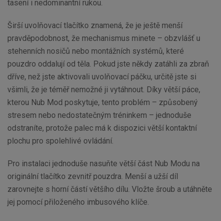
tasení i nedominantní rukou.
Širší uvolňovací tlačítko znamená, že je ještě menší
pravděpodobnost, že mechanismus minete – obzvlášť u
stehenních nosičů nebo montážních systémů, které
pouzdro oddalují od těla. Pokud jste někdy zatáhli za zbraň
dříve, než jste aktivovali uvolňovací páčku, určitě jste si
všimli, že je téměř nemožné ji vytáhnout. Díky větší páce,
kterou Nub Mod poskytuje, tento problém – způsobený
stresem nebo nedostatečným tréninkem – jednoduše
odstraníte, protože palec má k dispozici větší kontaktní
plochu pro spolehlivé ovládání.
Pro instalaci jednoduše nasuňte větší část Nub Modu na
originální tlačítko zevnitř pouzdra. Menší a užší díl
zarovnejte s horní částí většího dílu. Vložte šroub a utáhněte
jej pomocí přiloženého imbusového klíče.