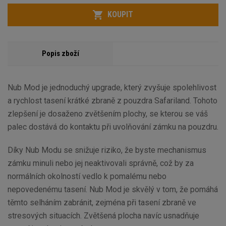
Počet
KOUPIT
Popis zboží
Nub Mod je jednoduchý upgrade, který zvyšuje spolehlivost
a rychlost tasení krátké zbraně z pouzdra Safariland. Tohoto
zlepšení je dosaženo zvětšením plochy, se kterou se váš
palec dostává do kontaktu při uvolňování zámku na pouzdru.
Díky Nub Modu se snižuje riziko, že byste mechanismus
zámku minuli nebo jej neaktivovali správně, což by za
normálních okolností vedlo k pomalému nebo
nepovedenému tasení. Nub Mod je skvělý v tom, že pomáhá
těmto selháním zabránit, zejména při tasení zbraně ve
stresových situacích. Zvětšená plocha navíc usnadňuje