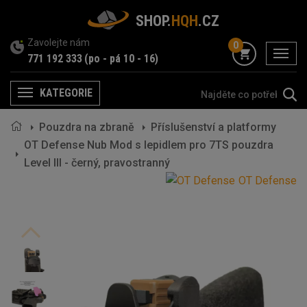
SHOP.
HQH
.CZ
Zavolejte nám
0
menu
771 192 333
(po - pá 10 - 16)
KATEGORIE
Menu
Pouzdra na zbraně
Příslušenství a platformy
OT Defense Nub Mod s lepidlem pro 7TS pouzdra
Level III - černý, pravostranný
OT Defense