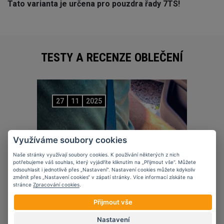
Tato varianta je určena pro pouzdra řady 7TS!
TESTY A RECENZE OBLEČENÍ
27
11
2025
Využíváme soubory cookies
Naše stránky využívají soubory cookies. K používání některých z nich
potřebujeme váš souhlas, který vyjádříte kliknutím na „Přijmout vše“. Můžete
odsouhlasit i jednotlivě přes „Nastavení“. Nastavení cookies můžete kdykoliv
změnit přes „Nastavení cookies“ v zápatí stránky. Více informací získáte na
stránce
Zpracování cookies
.
Přijmout vše
Nastavení