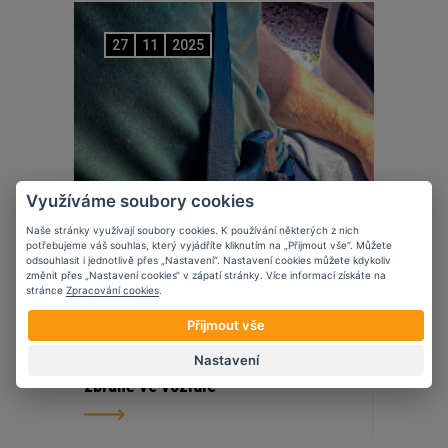
27
11
2025
Využíváme soubory cookies
Naše stránky využívají soubory cookies. K používání některých z nich
potřebujeme váš souhlas, který vyjádříte kliknutím na „Přijmout vše“. Můžete
odsouhlasit i jednotlivě přes „Nastavení“. Nastavení cookies můžete kdykoliv
změnit přes „Nastavení cookies“ v zápatí stránky. Více informací získáte na
stránce
Zpracování cookies
.
Přijmout vše
Novinky
Nastavení
5 věcí, které zvážit při nošení krátké
zbraně ve vozidle