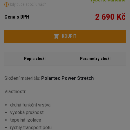
kdy bude zboží u vás?
2 690 Kč
Cena s DPH
Variant
Počet
KOUPIT
Popis zboží
Parametry zboží
Složení materiálu:
Polartec Power Stretch
Vlastnosti:
druhá funkční vrstva
vysoká pružnost
tepelná izolace
rychlý transport potu