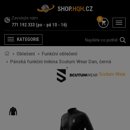
SHOP.
HQH
.CZ
Zavolejte nám
0
menu
771 192 333
(po - pá 10 - 16)
KATEGORIE
Menu
Oblečení
Funkční oblečení
Pánská funkční mikina Scutum Wear Dan, černá
Scutum Wear