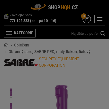
SHOP.
HQH
.CZ
Zavolejte nám
0
menu
771 192 333
(po - pá 10 - 16)
KATEGORIE
Menu
Oblečení
Obranný sprej SABRE RED, malý flakon, fialový
SECURITY EQUIPMENT
CORPORATION