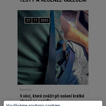
27
11
2025
Novinky
5 věcí, které zvážit při nošení krátké
zbraně ve vozidle
Využíváme soubory cookies