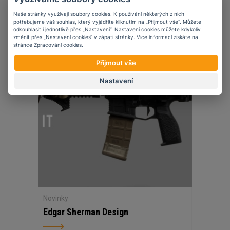
Naše stránky využívají soubory cookies. K používání některých z nich
potřebujeme váš souhlas, který vyjádříte kliknutím na „Přijmout vše“. Můžete
odsouhlasit i jednotlivě přes „Nastavení“. Nastavení cookies můžete kdykoliv
změnit přes „Nastavení cookies“ v zápatí stránky. Více informací získáte na
stránce
Zpracování cookies
.
07
11
2023
Přijmout vše
Nastavení
Novinky
Edgar Sherman Design