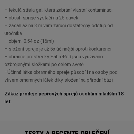
– tekutá střela gel, která zabrání vlastní kontaminaci
– obsah spreje vystačí na 25 dávek
– zásah až na 3 m vám zaručí dostatečný odstup od
útočníka
– objem: 0.54 oz (16ml)
– složení spreje je až 5x účinnější oproti konkurenci
– obranné prostředky SabreRed jsou využíváno
ozbrojenými složkami po celém světě
–Účinná látka obranného spreje působí i na osoby pod
vlivem omamných látek díky složení na přírodní bázi
Zákaz prodeje pepřových sprejů osobám mladším 18
let.
TESTY A RECENZE OBLEČENÍ