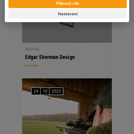
Přijmout vše
Nastavení
Novinky
Edgar Sherman Design
24
10
2023