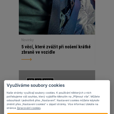
Novinky
5 věcí, které zvážit při nošení krátké
zbraně ve vozidle
07
11
2023
Využíváme soubory cookies
Naše stránky využívají soubory cookies. K používání některých z nich
potřebujeme váš souhlas, který vyjádříte kliknutím na „Přijmout vše“. Můžete
odsouhlasit i jednotlivě přes „Nastavení“. Nastavení cookies můžete kdykoliv
změnit přes „Nastavení cookies“ v zápatí stránky. Více informací získáte na
stránce
Zpracování cookies
.