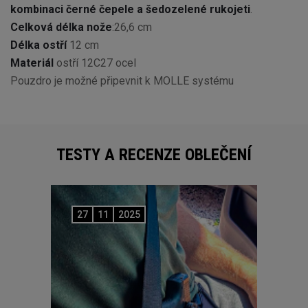
kombinaci černé čepele a šedozelené rukojeti
.
Celková délka nože
:26,6 cm
Délka ostří
12 cm
Materiál
ostří 12C27 ocel
Pouzdro je možné připevnit k MOLLE systému
TESTY A RECENZE OBLEČENÍ
27
11
2025