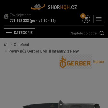
SHOP.
HQH
.CZ
Zavolejte nám
0
menu
771 192 333
(po - pá 10 - 16)
KATEGORIE
Menu
Oblečení
Pevný nůž Gerber LMF II Infantry, zelený
Gerber