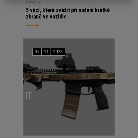
Novinky
5 věcí, které zvážit při nošení krátké
zbraně ve vozidle
07
11
2023