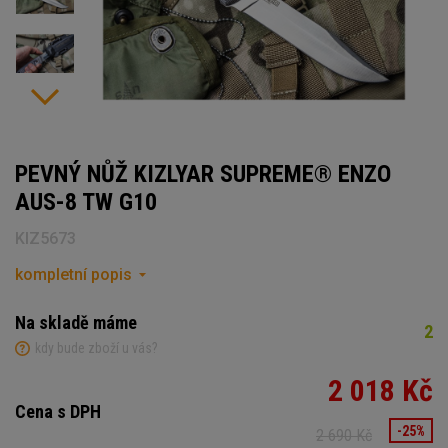
PEVNÝ NŮŽ KIZLYAR SUPREME® ENZO
AUS-8 TW G10
KIZ5673
kompletní popis
Na skladě máme
2
kdy bude zboží u vás?
2 018 Kč
Cena s DPH
-25%
2 690 Kč