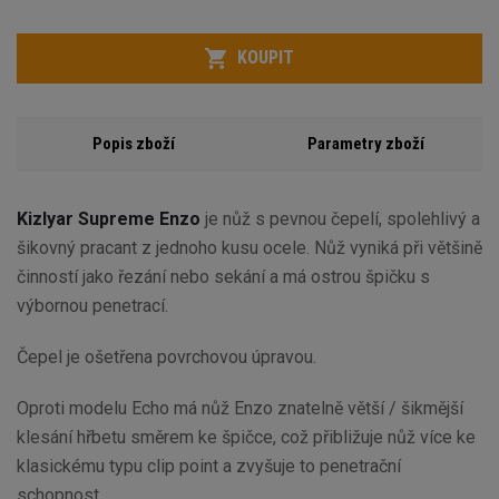
Počet
KOUPIT
Popis zboží
Parametry zboží
Kizlyar Supreme Enzo
je nůž s pevnou čepelí, spolehlivý a
šikovný pracant z jednoho kusu ocele. Nůž vyniká při většině
činností jako řezání nebo sekání a má ostrou špičku s
výbornou penetrací.
Čepel je ošetřena povrchovou úpravou.
Oproti modelu Echo má nůž Enzo znatelně větší / šikmější
klesání hřbetu směrem ke špičce, což přibližuje nůž více ke
klasickému typu clip point a zvyšuje to penetrační
schopnost.