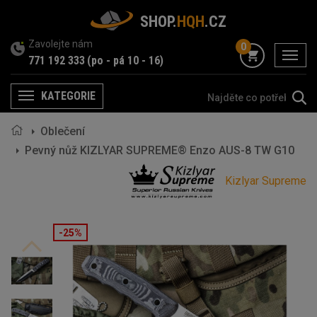
SHOP.
HQH
.CZ
Zavolejte nám
0
menu
771 192 333
(po - pá 10 - 16)
KATEGORIE
Menu
Oblečení
Pevný nůž KIZLYAR SUPREME® Enzo AUS-8 TW G10
Kizlyar Supreme
-25%