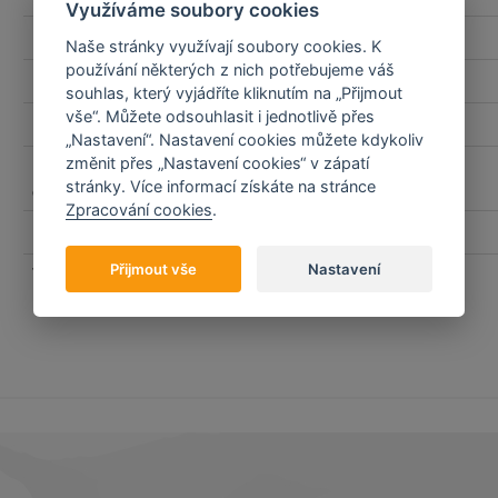
Využíváme soubory cookies
Materiál rukojeti
Array
Naše stránky využívají soubory cookies. K
používání některých z nich potřebujeme váš
Délka čepele (mm)
13,000000
souhlas, který vyjádříte kliknutím na „Přijmout
vše“. Můžete odsouhlasit i jednotlivě přes
Celková délka (mm)
25,900000
„Nastavení“. Nastavení cookies můžete kdykoliv
změnit přes „Nastavení cookies“ v zápatí
Povrchová úprava
StoneWash
stránky. Více informací získáte na stránce
čepele
Zpracování cookies
.
Ostří
hladké
Přijmout vše
Nastavení
Tloušťka čepele (mm)
4,500000