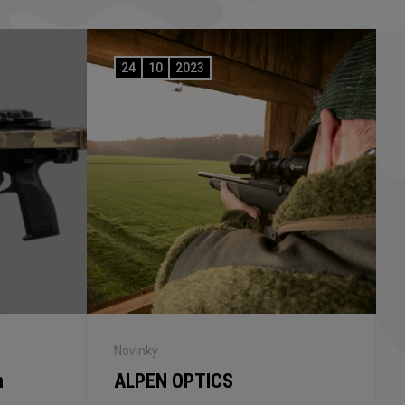
24
10
2023
Novinky
n
ALPEN OPTICS