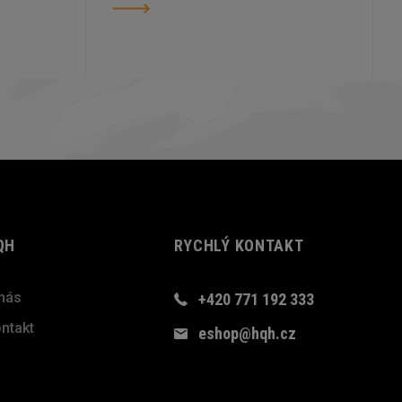
QH
RYCHLÝ KONTAKT
nás
+420 771 192 333
ntakt
eshop@hqh.cz