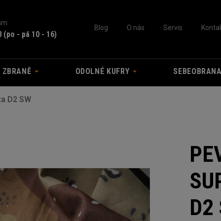
nám
Blog
O nás
Servis
Konta
3
(po - pá 10 - 16)
A ZBRANĚ
ODOLNÉ KUFRY
SEBEOBRAN
ta D2 SW
PE
SU
D2