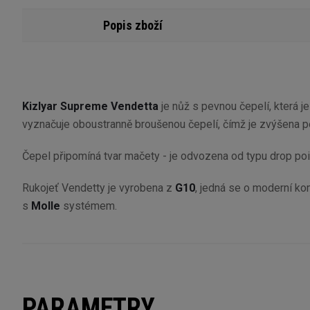
Popis zboží
Kizlyar Supreme Vendetta
je nůž s pevnou čepelí, která j
vyznačuje oboustranně broušenou čepelí, čímž je zvýšena pe
Čepel připomíná tvar mačety - je odvozena od typu drop poin
Rukojeť Vendetty je vyrobena z
G10
, jedná se o moderní k
s
Molle
systémem.
PARAMETRY