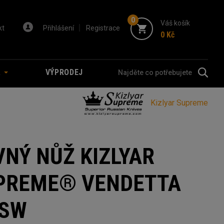
0
Váš košík
kt
Přihlášení
Registrace
0 Kč
A
VÝPRODEJ
Kizlyar Supreme
VNÝ NŮŽ KIZLYAR
PREME® VENDETTA
 SW