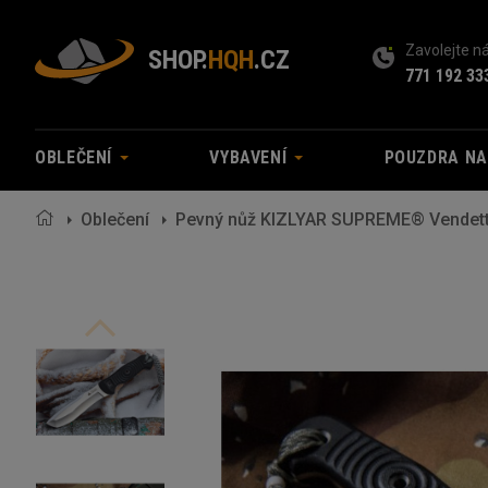
Zavolejte 
SHOP.
HQH
.CZ
771 192 33
OBLEČENÍ
VYBAVENÍ
POUZDRA N
Oblečení
Pevný nůž KIZLYAR SUPREME® Vendet