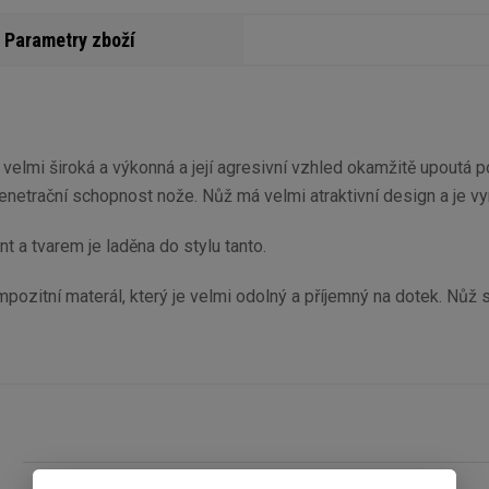
Parametry zboží
e velmi široká a výkonná a její agresivní vzhled okamžitě upoutá
netrační schopnost nože. Nůž má velmi atraktivní design a je v
t a tvarem je laděna do stylu tanto.
ompozitní materál, který je velmi odolný a příjemný na dotek. 
Materiál čepele
Array