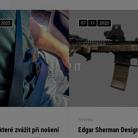
2025
07
11
2023
Novinky
 které zvážit při nošení
Edgar Sherman Desig