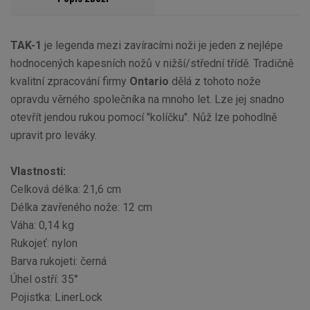
TAK-1
je legenda mezi zavíracími noži je jeden z nejlépe
hodnocených kapesních nožů v nižší/střední třídě. Tradičně
kvalitní zpracování firmy
Ontario
dělá z tohoto nože
opravdu věrného společníka na mnoho let. Lze jej snadno
otevřít jendou rukou pomocí "kolíčku". Nůž lze pohodlně
upravit pro leváky.
Vlastnosti:
Celková délka: 21,6 cm
Délka zavřeného nože: 12 cm
Váha: 0,14 kg
Rukojeť: nylon
Barva rukojeti: černá
Úhel ostří: 35°
Pojistka: LinerLock