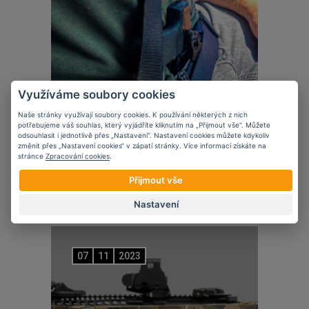
Využíváme soubory cookies
Naše stránky využívají soubory cookies. K používání některých z nich
potřebujeme váš souhlas, který vyjádříte kliknutím na „Přijmout vše“. Můžete
odsouhlasit i jednotlivě přes „Nastavení“. Nastavení cookies můžete kdykoliv
Novinky
změnit přes „Nastavení cookies“ v zápatí stránky. Více informací získáte na
stránce
Zpracování cookies
.
5 věcí, které zvážit při nošení krátké
zbraně ve vozidle
Přijmout vše
Nastavení
07
11
2023