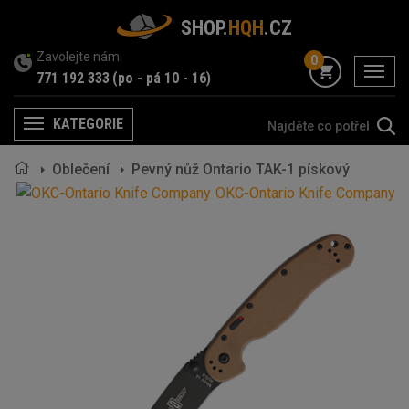
SHOP.
HQH
.CZ
Zavolejte nám
0
menu
771 192 333
(po - pá 10 - 16)
KATEGORIE
Menu
Oblečení
Pevný nůž Ontario TAK-1 pískový
OKC-Ontario Knife Company