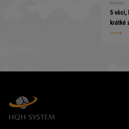
Novinky
5 věcí,
krátké 