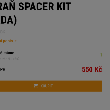
RAŇ SPACER KIT
ADA)
CBK
í popis
dě máme
1
e zboží u vás?
550 Kč
DPH
KOUPIT