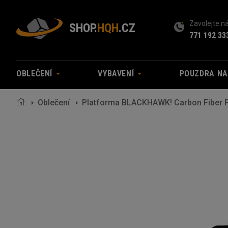
Zavolejte 
SHOP.
HQH
.CZ
771 192 33
OBLEČENÍ
VYBAVENÍ
POUZDRA N
Oblečení
Platforma BLACKHAWK! Carbon Fiber Po