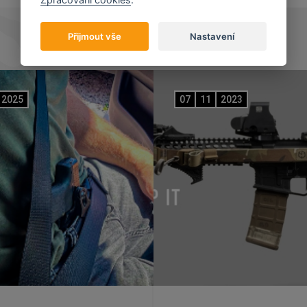
Přijmout vše
Nastavení
2025
07
11
2023