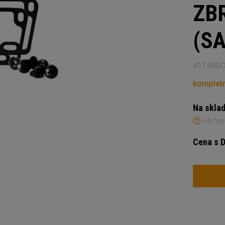
ZB
(S
411400
kompletn
Na skla
kdy bud
Cena s 
Počet