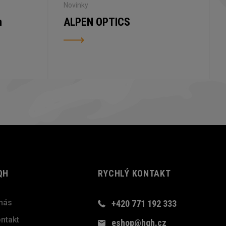
Novinky
n
ALPEN OPTICS
QH
RYCHLÝ KONTAKT
nás
+420 771 192 333
ntakt
eshop@hqh.cz