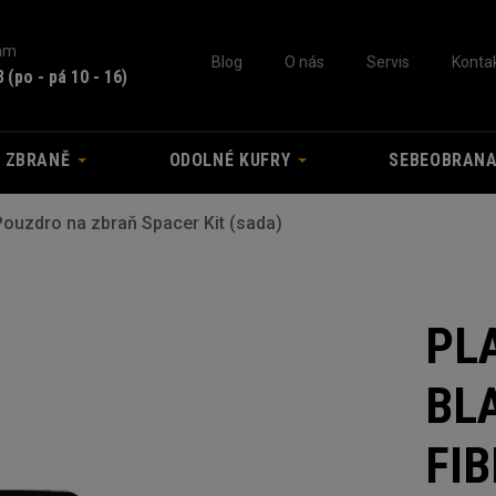
nám
Blog
O nás
Servis
Konta
3
(po - pá 10 - 16)
A ZBRANĚ
ODOLNÉ KUFRY
SEBEOBRAN
uzdro na zbraň Spacer Kit (sada)
PL
BL
FI