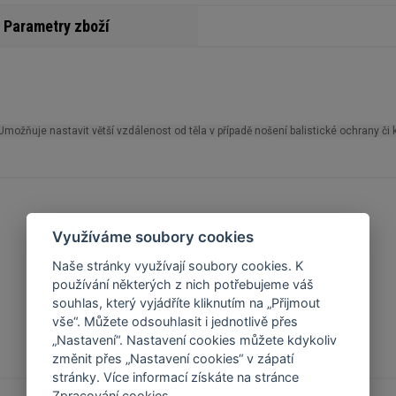
Parametry zboží
ňuje nastavit větší vzdálenost od těla v případě nošení balistické ochrany či k
Využíváme soubory cookies
Naše stránky využívají soubory cookies. K
používání některých z nich potřebujeme váš
souhlas, který vyjádříte kliknutím na „Přijmout
vše“. Můžete odsouhlasit i jednotlivě přes
„Nastavení“. Nastavení cookies můžete kdykoliv
změnit přes „Nastavení cookies“ v zápatí
stránky. Více informací získáte na stránce
Zpracování cookies
.