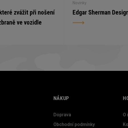
Novinky
 které zvážit při nošení
Edgar Sherman Desig
zbraně ve vozidle
NÁKUP
H
Doprava
O 
Obchodní podmínky
Ko