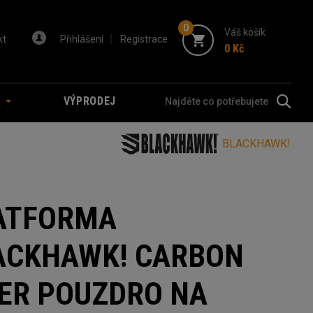
0
Váš košík
kt
Přihlášení
Registrace
0 Kč
A
VÝPRODEJ
BLACKHAWK!
ATFORMA
ACKHAWK! CARBON
BER POUZDRO NA