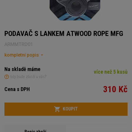
PODAVAČ S LANKEM ATWOOD ROPE MFG
ARMMTRD01
kompletní popis
Na skladě máme
více než 5 kusů
kdy bude zboží u vás?
310 Kč
Cena s DPH
Počet
KOUPIT
Popis zboží