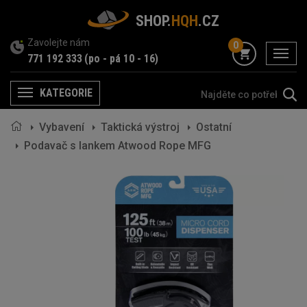
SHOP.
HQH
.CZ
Zavolejte nám
0
menu
771 192 333
(po - pá 10 - 16)
KATEGORIE
Menu
Vybavení
Taktická výstroj
Ostatní
Podavač s lankem Atwood Rope MFG