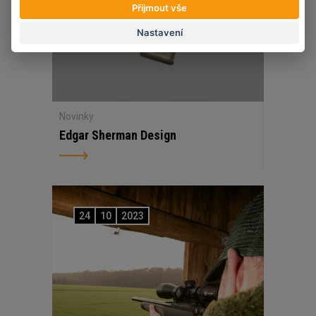
Přijmout vše
Nastavení
Novinky
Edgar Sherman Design
24
10
2023