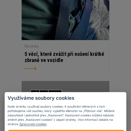
Novinky
5 věcí, které zvážit při nošení krátké
zbraně ve vozidle
07
11
2023
Využíváme soubory cookies
Naše stránky využívají soubory cookies. K používání některých z nich
potřebujeme váš souhlas, který vyjádříte kliknutím na „Přijmout vše“. Můžete
odsouhlasit i jednotlivě přes „Nastavení“. Nastavení cookies můžete kdykoliv
změnit přes „Nastavení cookies“ v zápatí stránky. Více informací získáte na
stránce
Zpracování cookies
.