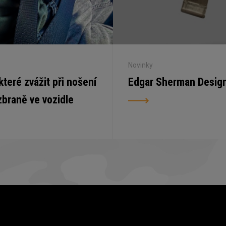
Novinky
 které zvážit při nošení
Edgar Sherman Desig
zbraně ve vozidle