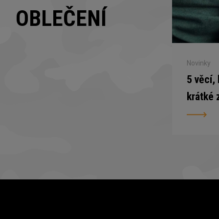
OBLEČENÍ
Novinky
5 věcí,
krátké 