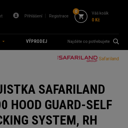
0
Váš košík
kt
Přihlášení
Registrace
0 Kč
A
VÝPRODEJ
Safariland
JISTKA SAFARILAND
00 HOOD GUARD-SELF
CKING SYSTEM, RH