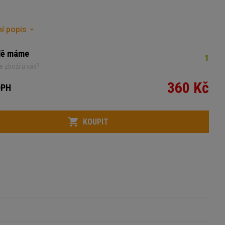
í popis
dě máme
1
e zboží u vás?
360 Kč
DPH
KOUPIT