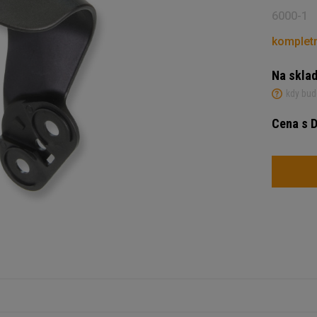
6000-1
kompletn
Na skla
kdy bud
Cena s 
Počet