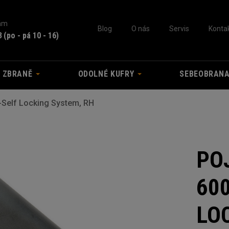
nám
Blog
O nás
Servis
Konta
3
(po - pá 10 - 16)
A ZBRANĚ
ODOLNÉ KUFRY
SEBEOBRAN
-Self Locking System, RH
PO
60
LO