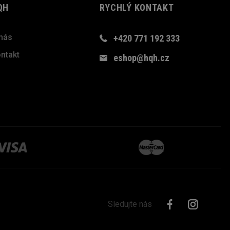
QH
RYCHLÝ KONTAKT
nás
+420 771 192 333
ntakt
eshop@hqh.cz
Sledujte nás