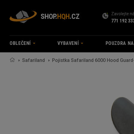
Zavolejte 
SHOP.
HQH
.CZ
771 192 33
OBLEČENÍ
VYBAVENÍ
POUZDRA N
Safariland
Pojistka Safariland 6000 Hood Guard