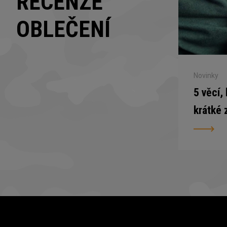
RECENZE
OBLEČENÍ
Novinky
5 věcí,
krátké 