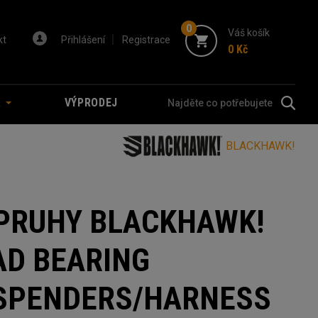
0
Váš košík
kt
Přihlášení
Registrace
0 Kč
A
VÝPRODEJ
BLACKHAWK!
PRUHY BLACKHAWK!
AD BEARING
SPENDERS/HARNESS