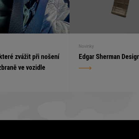
Novinky
 které zvážit při nošení
Edgar Sherman Desig
zbraně ve vozidle