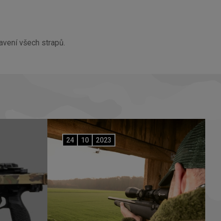
avení všech strapů.
24
10
2023