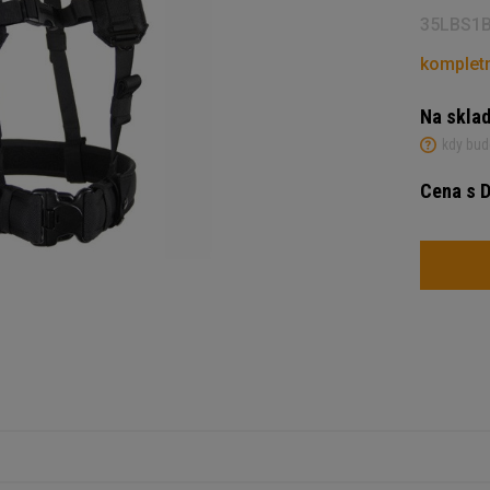
35LBS1
kompletn
Na skla
kdy bud
Cena s 
Počet