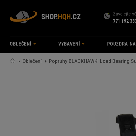
Zavolejte 
SHOP.
HQH
.CZ
771 192 33
OBLEČENÍ
VYBAVENÍ
POUZDRA N
Oblečení
Popruhy BLACKHAWK! Load Bearing S