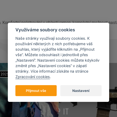
. Komfortní polstrování v oblasti ramen, kompletní možnost nast
Využíváme soubory cookies
Naše stránky využívají soubory cookies. K
používání některých z nich potřebujeme váš
souhlas, který vyjádříte kliknutím na „Přijmout
vše“. Můžete odsouhlasit i jednotlivě přes
„Nastavení“. Nastavení cookies můžete kdykoliv
změnit přes „Nastavení cookies“ v zápatí
stránky. Více informací získáte na stránce
2025
07
11
2023
Zpracování cookies
.
Přijmout vše
Nastavení