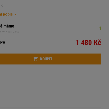
BK
í popis
dě máme
1
e zboží u vás?
1 480 Kč
DPH
KOUPIT