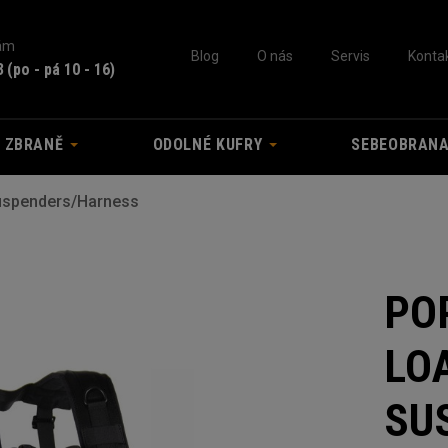
nám
Blog
O nás
Servis
Konta
3
(po - pá 10 - 16)
A ZBRANĚ
ODOLNÉ KUFRY
SEBEOBRAN
uspenders/Harness
PO
LO
SU