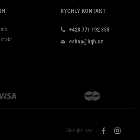
QH
RYCHLÝ KONTAKT
nás
+420 771 192 333
ntakt
eshop@hqh.cz
Sledujte nás