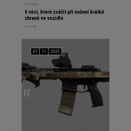
Novinky
5 věcí, které zvážit při nošení krátké
zbraně ve vozidle
07
11
2023