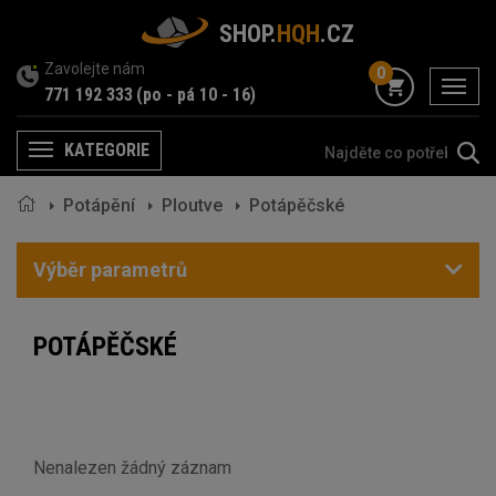
SHOP.
HQH
.CZ
Zavolejte nám
0
menu
771 192 333
(po - pá 10 - 16)
KATEGORIE
Menu
Potápění
Ploutve
Potápěčské
Výběr parametrů
POTÁPĚČSKÉ
Nenalezen žádný záznam