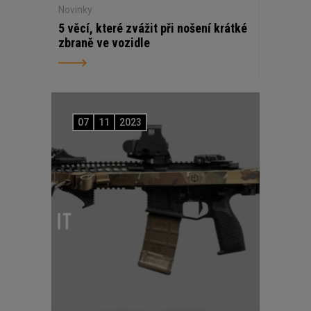
Novinky
5 věcí, které zvážit při nošení krátké
zbraně ve vozidle
07
11
2023