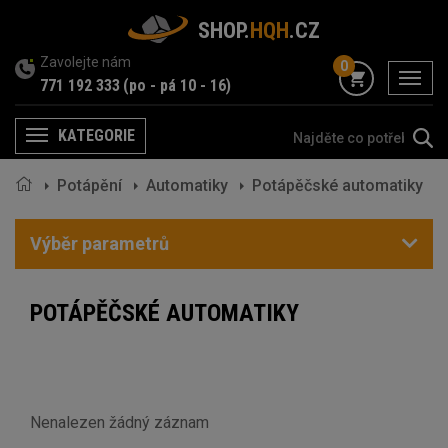
SHOP.
HQH
.CZ
Zavolejte nám
0
menu
771 192 333
(po - pá 10 - 16)
KATEGORIE
Menu
Potápění
Automatiky
Potápěčské automatiky
Výběr parametrů
POTÁPĚČSKÉ AUTOMATIKY
Nenalezen žádný záznam