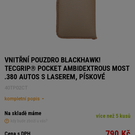
VNITŘNÍ POUZDRO BLACKHAWK!
TECGRIP® POCKET AMBIDEXTROUS MOST
.380 AUTOS S LASEREM, PÍSKOVÉ
40TP02CT
kompletní popis
Na skladě máme
více než 5 kusů
kdy bude zboží u vás?
790 Kč
Cena s DPH