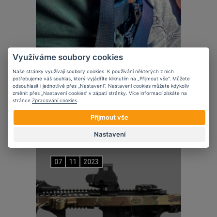
Využíváme soubory cookies
Naše stránky využívají soubory cookies. K používání některých z nich
potřebujeme váš souhlas, který vyjádříte kliknutím na „Přijmout vše“. Můžete
Novinky
odsouhlasit i jednotlivě přes „Nastavení“. Nastavení cookies můžete kdykoliv
změnit přes „Nastavení cookies“ v zápatí stránky. Více informací získáte na
5 věcí, které zvážit při nošení krátké
stránce
Zpracování cookies
.
zbraně ve vozidle
Přijmout vše
Nastavení
07
11
2023