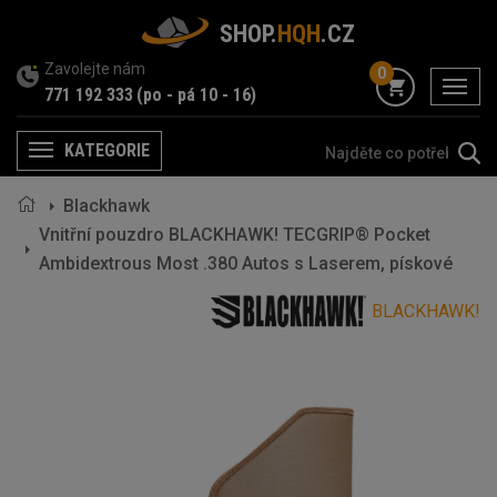
SHOP.
HQH
.CZ
Zavolejte nám
0
menu
771 192 333
(po - pá 10 - 16)
KATEGORIE
Menu
Blackhawk
Vnitřní pouzdro BLACKHAWK! TECGRIP® Pocket
Ambidextrous Most .380 Autos s Laserem, pískové
BLACKHAWK!