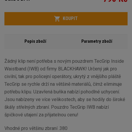
Počet
KOUPIT
Popis zboží
Parametry zboží
Žádný klip není potřeba s novým pouzdrem TecGrip Inside
Waistband (IWB) od firmy BLACKHAWK! Určený jak pro
civilní, tak pro policejní operátory, ukrytý z vnějšího pláště
TecGrip se rychle drží na většině materiálů, čímž eliminuje
potřebu klipu. Uzavřená buňka nabízí pohodlné uchycení.
Jsou nabízeny ve více velikostech, aby se hodily do široké
škály střelných zbraní. Pouzdro TecGrip IWB nabízí
špičkové utajení za přijatelnou cenu!
Vhodné pro většinu zbraní .380