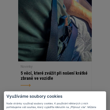
Novinky
5 věcí, které zvážit při nošení krátké
zbraně ve vozidle
Využíváme soubory cookies
Naše stránky využívají soubory cookies. K používání některých z nich
07
11
2023
potřebujeme váš souhlas, který vyjádříte kliknutím na „Přijmout vše“. Můžete