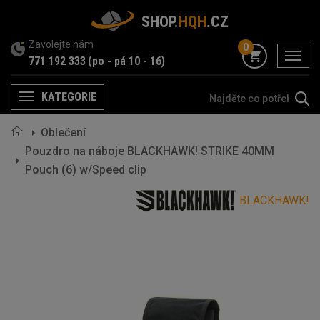
SHOP.
HQH
.CZ
Zavolejte nám
0
menu
771 192 333
(po - pá 10 - 16)
KATEGORIE
Menu
Oblečení
Pouzdro na náboje BLACKHAWK! STRIKE 40MM
Pouch (6) w/Speed clip
BLACKHAWK!