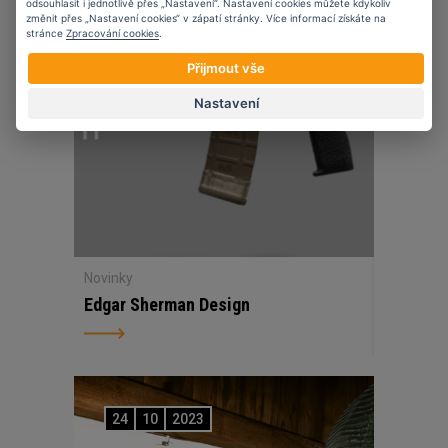
odsouhlasit i jednotlivě přes „Nastavení“. Nastavení cookies můžete kdykoliv
změnit přes „Nastavení cookies“ v zápatí stránky. Více informací získáte na
stránce
Zpracování cookies
.
Přijmout vše
Nastavení
Novinky
Edgar Sherman Design
24
10
2023