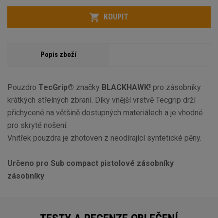
Počet
KOUPIT
Popis zboží
Pouzdro
TecGrip®
značky
BLACKHAWK!
pro zásobníky
krátkých střelných zbraní. Díky vnější vrstvě Tecgrip drží
přichycené na většině dostupných materiálech a je vhodné
pro skryté nošení.
Vnitřek pouzdra je zhotoven z neodírající syntetické pěny.
Určeno pro Sub compact pistolové zásobníky
zásobníky