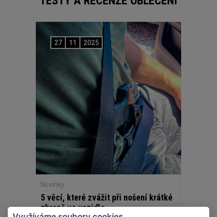
TESTY A RECENZE OBLEČENÍ
27
11
2025
Novinky
5 věcí, které zvážit při nošení krátké
zbraně ve vozidle
Využíváme soubory cookies