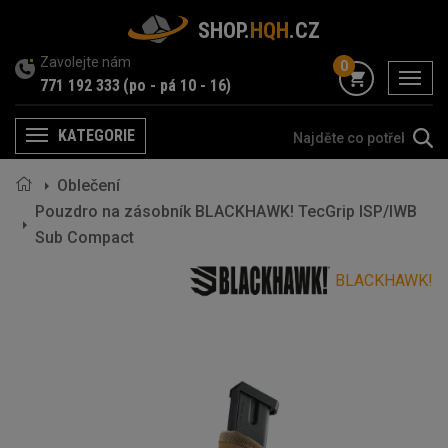
SHOP.
HQH
.CZ
Zavolejte nám
0
menu
771 192 333
(po - pá 10 - 16)
KATEGORIE
Menu
Oblečení
Pouzdro na zásobník BLACKHAWK! TecGrip ISP/IWB
Sub Compact
BLACKHAWK!