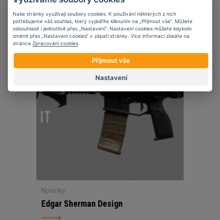
Naše stránky využívají soubory cookies. K používání některých z nich
potřebujeme váš souhlas, který vyjádříte kliknutím na „Přijmout vše“. Můžete
odsouhlasit i jednotlivě přes „Nastavení“. Nastavení cookies můžete kdykoliv
změnit přes „Nastavení cookies“ v zápatí stránky. Více informací získáte na
stránce
Zpracování cookies
.
07
11
2023
Přijmout vše
Nastavení
Novinky
Edgar Sherman Design