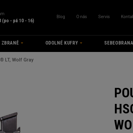
nám
Blog
O nás
Servis
Konta
3
(po - pá 10 - 16)
A ZBRANĚ
ODOLNÉ KUFRY
SEBEOBRAN
® LT, Wolf Gray
PO
HSG
WO