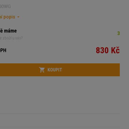
00WG
í popis
dě máme
3
e zboží u vás?
830 Kč
DPH
KOUPIT