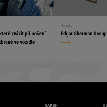
Novinky
 které zvážit při nošení
Edgar Sherman Desig
zbraně ve vozidle
NÁKUP
H