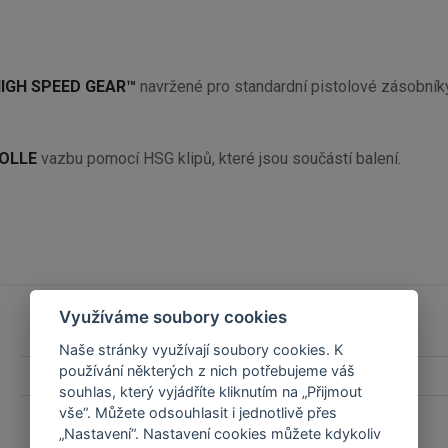
IGH SPEED GEAR™
navržené pro standardní pistolové zásobní
OLLE
vazbu pomocí HSG klipů, které jsou součástí balení.
Využíváme soubory cookies
Naše stránky využívají soubory cookies. K
používání některých z nich potřebujeme váš
Hmotnost (g)
34,000000
souhlas, který vyjádříte kliknutím na „Přijmout
vše“. Můžete odsouhlasit i jednotlivě přes
Rozměry
3,7 x 2,5 x 10 cm
„Nastavení“. Nastavení cookies můžete kdykoliv