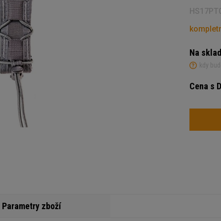
HS17PT
kompletn
Na skla
kdy bud
Cena s 
Počet
Parametry zboží