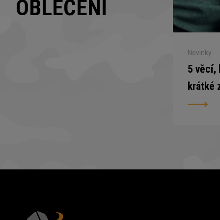
OBLEČENÍ
Novinky
5 věcí,
krátké 