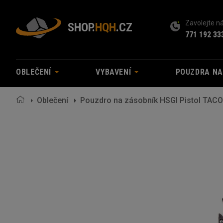
Zavolejte 
SHOP.
HQH
.CZ
771 192 33
OBLEČENÍ
VYBAVENÍ
POUZDRA N
Oblečení
Pouzdro na zásobník HSGI Pistol TACO