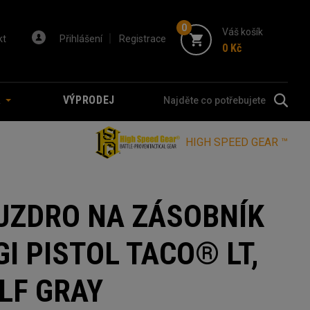
0
Váš košík
kt
Přihlášení
Registrace
0 Kč
A
VÝPRODEJ
HIGH SPEED GEAR ™
UZDRO NA ZÁSOBNÍK
I PISTOL TACO® LT,
LF GRAY