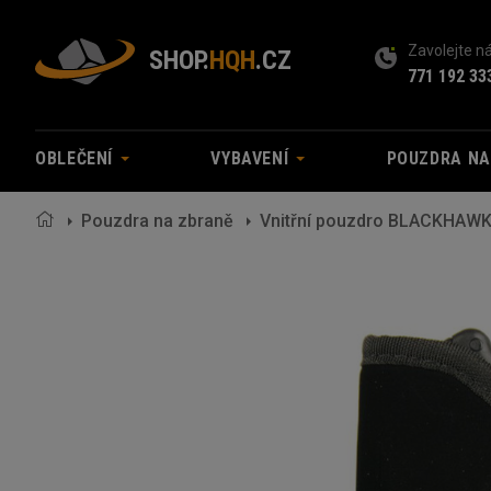
Zavolejte 
SHOP.
HQH
.CZ
771 192 33
OBLEČENÍ
VYBAVENÍ
POUZDRA N
Pouzdra na zbraně
Vnitřní pouzdro BLACKHAWK!