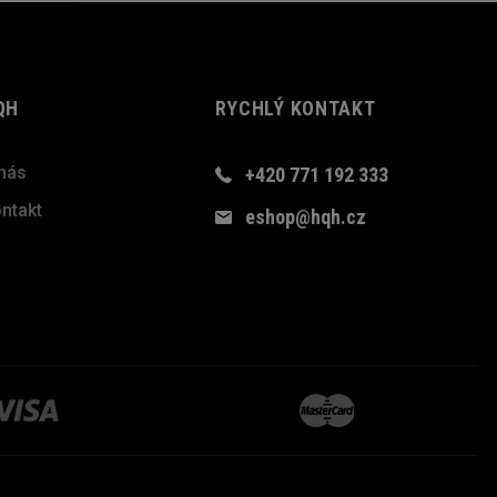
QH
RYCHLÝ KONTAKT
nás
+420 771 192 333
ntakt
eshop@hqh.cz