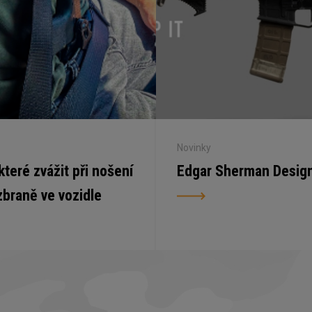
Novinky
 které zvážit při nošení
Edgar Sherman Desig
zbraně ve vozidle