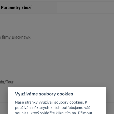
Parametry zboží
ů firmy Blackhawk.
ahr/Taur
Využíváme soubory cookies
Naše stránky využívají soubory cookies. K
používání některých z nich potřebujeme váš
souhlas, který vyjádříte kliknutím na „Přijmout