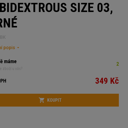
BIDEXTROUS SIZE 03,
RNÉ
2BK
í popis
dě máme
2
e zboží u vás?
349 Kč
DPH
KOUPIT