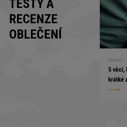
TESTY A
RECENZE
OBLEČENÍ
Novinky
5 věcí,
krátké 