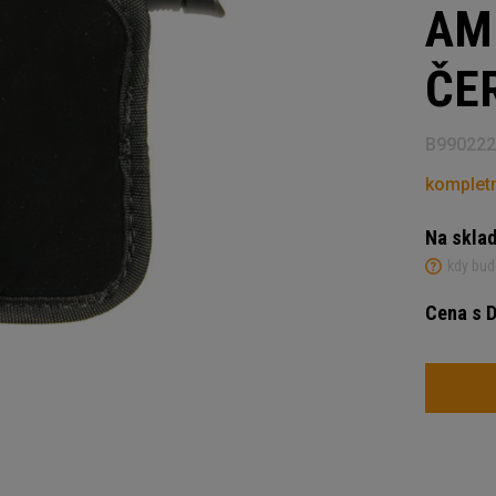
AM
ČE
B99022
kompletn
Na skla
kdy bud
Cena s 
Počet