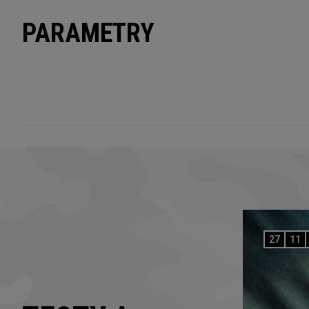
PARAMETRY
27
11