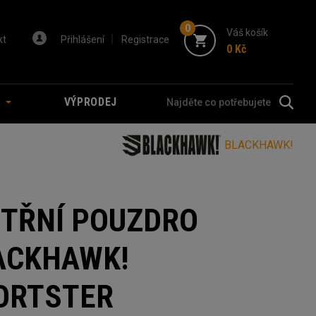
0
Váš košík
kt
Přihlášení
Registrace
0 Kč
A
VÝPRODEJ
BLACKHAWK!
ITŘNÍ POUZDRO
ACKHAWK!
ORTSTER