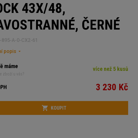
CK 43X/48,
AVOSTRANNÉ, ČERNÉ
-895-A-0-CX2-61
í popis
dě máme
více než 5 kusů
e zboží u vás?
3 230 Kč
DPH
KOUPIT