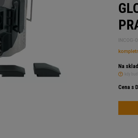
GLO
PR
INCOG-0
kompletn
Na skla
kdy bud
Cena s 
Počet