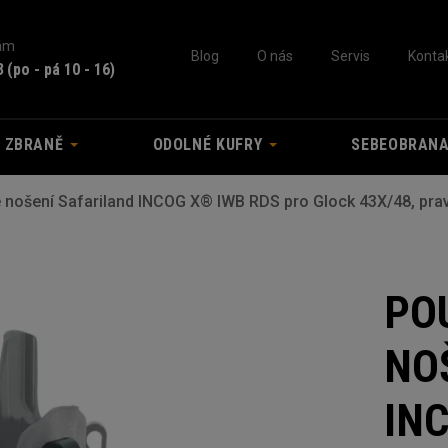
nám
Blog
O nás
Servis
Konta
3
(po - pá 10 - 16)
A ZBRANĚ
ODOLNÉ KUFRY
SEBEOBRAN
 nošení Safariland INCOG X® IWB RDS pro Glock 43X/48, pra
PO
NO
IN