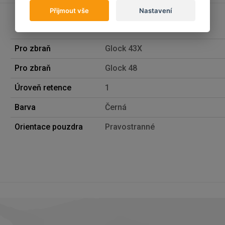
Přijmout vše
Nastavení
Pro zbraň
Glock 43X
Pro zbraň
Glock 48
Úroveň retence
1
Barva
Černá
Orientace pouzdra
Pravostranné