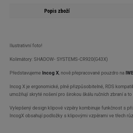
Popis zboží
Ilustrativní foto!
Kolimátory: SHADOW- SYSTEMS-CR920(G43X)
Představujeme
Incog X
, nově přepracované pouzdro na
IW
Incog X je ergonomické, plně přizpůsobitelné, RDS kompatibi
umožňují skryté nošení pro širokou škálu ručních zbraní a 
Vylepšený design klipové vzpěry kombinuje funkčnost s při
IncogX obsahují podložky s klipovými vzpěrami ve třech rů