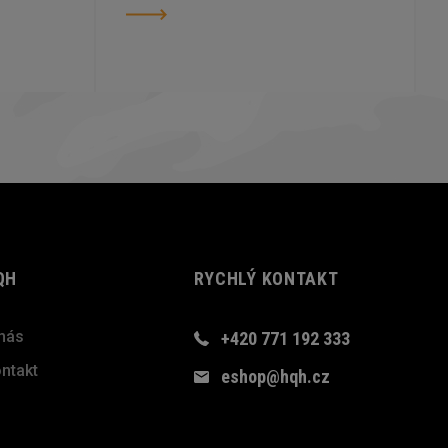
QH
RYCHLÝ KONTAKT
nás
+420 771 192 333
ntakt
eshop@hqh.cz