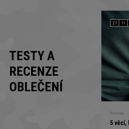
27
11
TESTY A
RECENZE
OBLEČENÍ
Novinky
5 věcí,