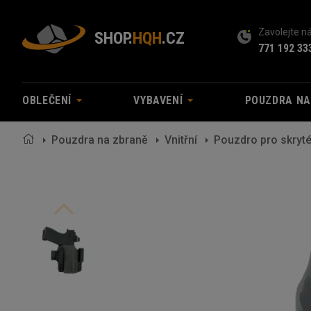
Zavolejte 
SHOP.
HQH
.CZ
771 192 33
OBLEČENÍ
VYBAVENÍ
POUZDRA N
Pouzdra na zbraně
Vnitřní
Pouzdro pro skryté