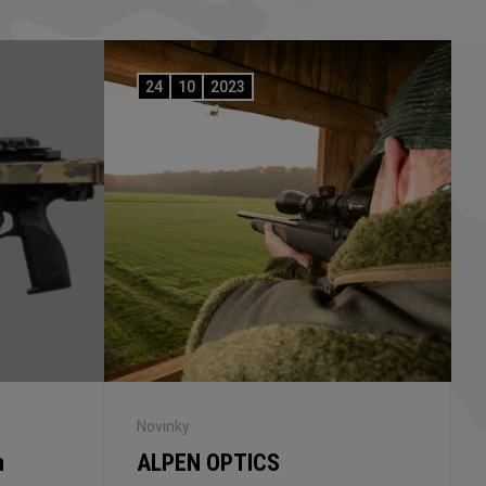
24
10
2023
Novinky
n
ALPEN OPTICS