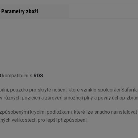
Parametry zboží
B
kompatibilní s
RDS
.
lní, pouzdro pro skryté nošení, které vzniklo spoluprácí Safaril
to v různých pozicích a zároveň umožňují plný a pevný úchop zbra
způsobenými krycími podložkami, které lze snadno nainstalovat 
zných velikostech pro lepší přizpůsobení.