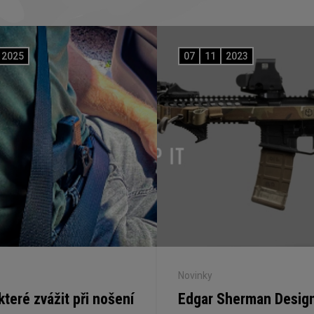
2025
07
11
2023
Novinky
 které zvážit při nošení
Edgar Sherman Desig