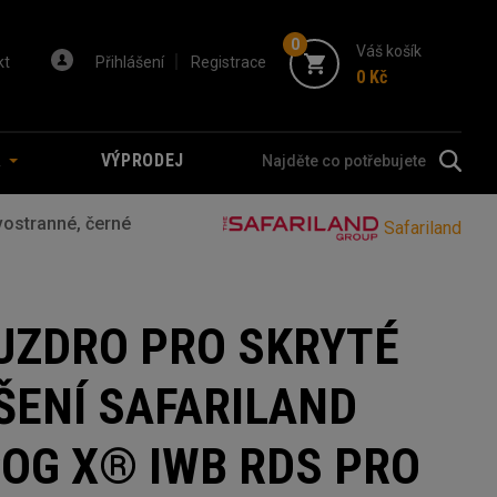
0
Váš košík
kt
Přihlášení
Registrace
0 Kč
A
VÝPRODEJ
vostranné, černé
Safariland
UZDRO PRO SKRYTÉ
ŠENÍ SAFARILAND
COG X® IWB RDS PRO