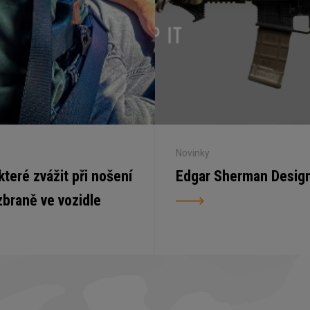
Novinky
 které zvážit při nošení
Edgar Sherman Desig
zbraně ve vozidle