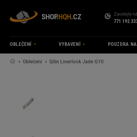
Zavolejte 
SHOP.
HQH
.CZ
771 192 33
OBLEČENÍ
VYBAVENÍ
POUZDRA N
Oblečení
Qilin Linerlock Jade G10