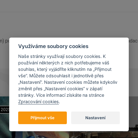
 cm) povrchová úprava stonewash 154CM nerezová čepel s padac
Využíváme soubory cookies
Naše stránky využívají soubory cookies. K
používání některých z nich potřebujeme váš
souhlas, který vyjádříte kliknutím na „Přijmout
vše“. Můžete odsouhlasit i jednotlivě přes
„Nastavení“. Nastavení cookies můžete kdykoliv
změnit přes „Nastavení cookies“ v zápatí
stránky. Více informací získáte na stránce
Zpracování cookies
.
2025
07
11
2023
Přijmout vše
Nastavení