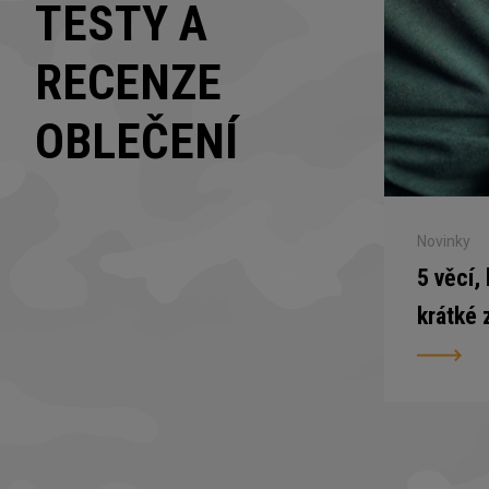
TESTY A
RECENZE
OBLEČENÍ
Novinky
5 věcí,
krátké 