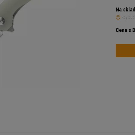
Na skla
kdy bud
Cena s 
Počet