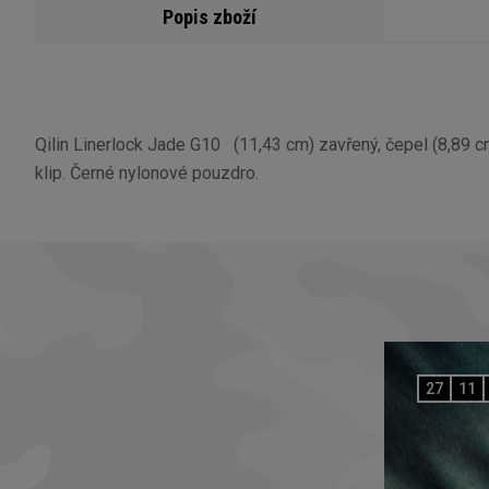
Popis zboží
Qilin Linerlock Jade G10 (11,43 cm) zavřený, čepel (8,89
klip. Černé nylonové pouzdro.
27
11