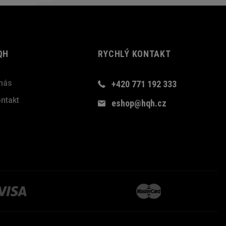
QH
RYCHLÝ KONTAKT
nás
+420 771 192 333
ntakt
eshop@hqh.cz