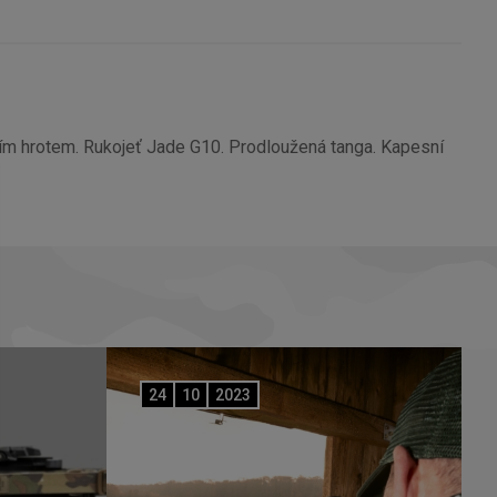
ím hrotem. Rukojeť Jade G10. Prodloužená tanga. Kapesní
24
10
2023