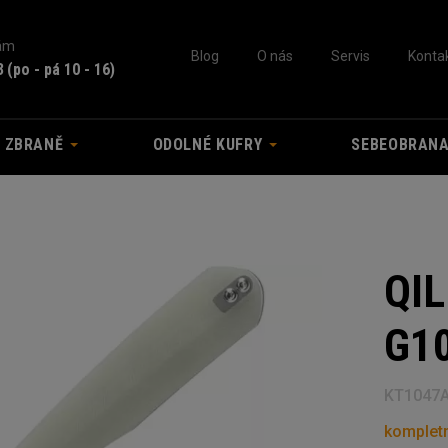
nám
Blog
O nás
Servis
Konta
3
(po - pá 10 - 16)
A ZBRANĚ
ODOLNÉ KUFRY
SEBEOBRAN
QIL
G1
KT1047
kompletn