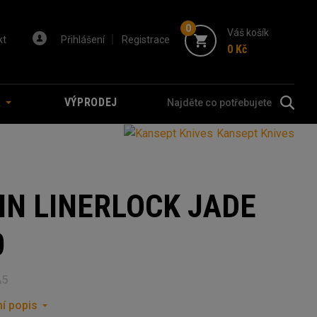
0
Váš košík
kt
Přihlášení
Registrace
0 Kč
A
VÝPRODEJ
Kansept Knives
IN LINERLOCK JADE
0
A5
í popis