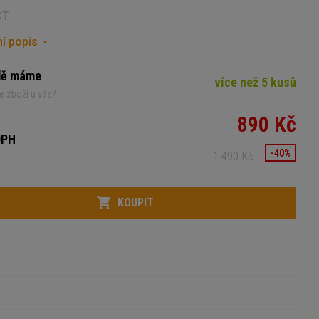
CT
í popis
dě máme
více než 5 kusů
e zboží u vás?
890 Kč
DPH
-40%
1 490 Kč
KOUPIT