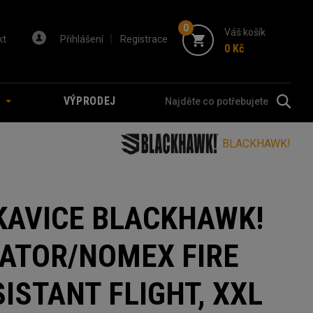
0
Váš košík
kt
Přihlášení
Registrace
0 Kč
A
VÝPRODEJ
BLACKHAWK!
KAVICE BLACKHAWK!
IATOR/NOMEX FIRE
ISTANT FLIGHT, XXL