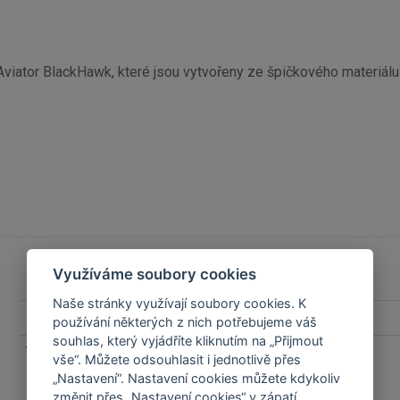
Aviator BlackHawk, které jsou vytvořeny ze špičkového materiálu
Využíváme soubory cookies
Naše stránky využívají soubory cookies. K
Barva
Písková
používání některých z nich potřebujeme váš
souhlas, který vyjádříte kliknutím na „Přijmout
Velikost
XXL
vše“. Můžete odsouhlasit i jednotlivě přes
„Nastavení“. Nastavení cookies můžete kdykoliv
změnit přes „Nastavení cookies“ v zápatí