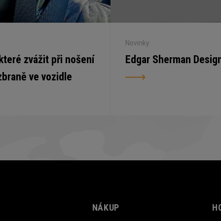
Novinky
 které zvážit při nošení
Edgar Sherman Desig
zbraně ve vozidle
NÁKUP
H