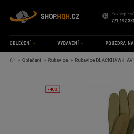
Zavolejte 
SHOP.
HQH
.CZ
771 192 33
OBLEČENÍ
VYBAVENÍ
POUZDRA N
Oblečení
Rukavice
Rukavice BLACKHAWK! AVIA
-40%