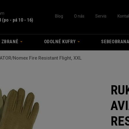
nám
Blog
O nás
Servis
Konta
3
(po - pá 10 - 16)
A ZBRANĚ
ODOLNÉ KUFRY
SEBEOBRAN
TOR/Nomex Fire Resistant Flight, XXL
RU
AV
RES