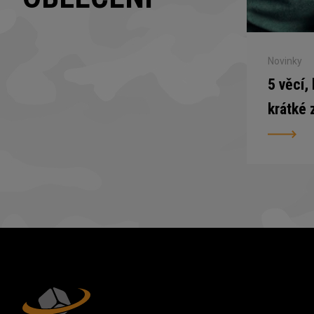
Novinky
5 věcí,
krátké 