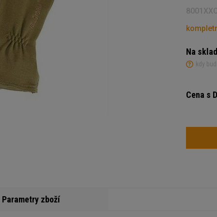
8001XX
kompletn
Na skla
kdy bud
Cena s 
Počet
Parametry zboží