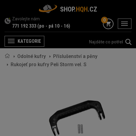
SHOP.
HQH
.CZ
Zavolejte nám
0
menu
771 192 333
(po - pá 10 - 16)
KATEGORIE
Menu
Odolné kufry
Příslušenství a pěny
Rukojeť pro kufry Peli Storm vel. S