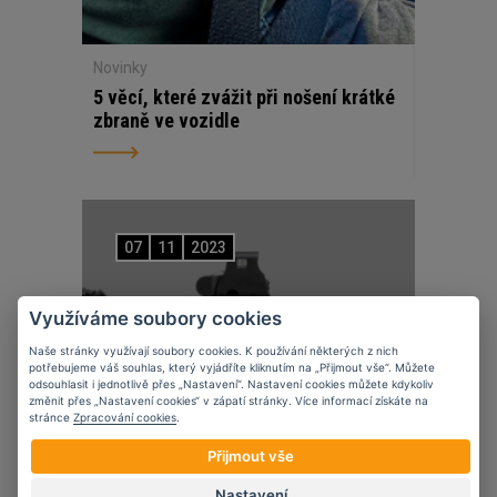
Novinky
5 věcí, které zvážit při nošení krátké
zbraně ve vozidle
07
11
2023
Využíváme soubory cookies
Naše stránky využívají soubory cookies. K používání některých z nich
potřebujeme váš souhlas, který vyjádříte kliknutím na „Přijmout vše“. Můžete
odsouhlasit i jednotlivě přes „Nastavení“. Nastavení cookies můžete kdykoliv
změnit přes „Nastavení cookies“ v zápatí stránky. Více informací získáte na
stránce
Zpracování cookies
.
Přijmout vše
Nastavení