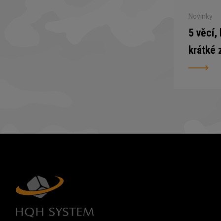
Novinky
5 věcí,
krátké 