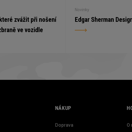
Novinky
 které zvážit při nošení
Edgar Sherman Desig
zbraně ve vozidle
NÁKUP
H
Doprava
O 