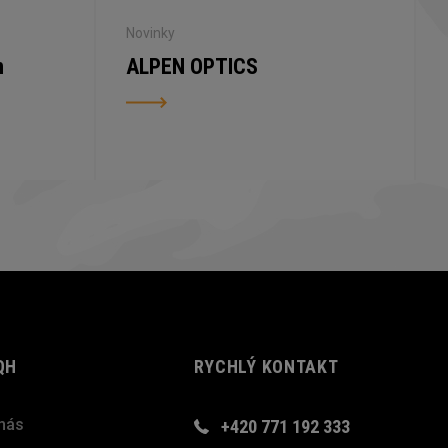
Novinky
n
ALPEN OPTICS
QH
RYCHLÝ KONTAKT
nás
+420 771 192 333