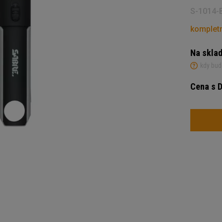
S-1014-
kompletn
Na skla
kdy bud
Cena s 
Počet