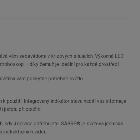
odává vám sebevědomí v krizových situacích. Výkonná LED
 stroboskop – díky čemuž je ideální pro každé prostředí.
 svítilna vám poskytne potřebné světlo.
k použití. Integrovaný indikátor stavu nabití vás informuje
 jistotu při použití.
h, kdy ji nejvíce potřebujete. SABRE® je světová jednička
 instruktážních videí.