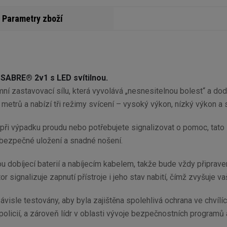
Parametry zboží
 SABRE® 2v1 s LED svítilnou.
í zastavovací sílu, která vyvolává „nesnesitelnou bolest“ a d
 metrů a nabízí tři režimy svícení – vysoký výkon, nízký výkon a
 při výpadku proudu nebo potřebujete signalizovat o pomoc, tato
 bezpečné uložení a snadné nošení.
 dobíjecí baterií a nabíjecím kabelem, takže bude vždy připraven 
r signalizuje zapnutí přístroje i jeho stav nabití, čímž zvyšuje vaši
visle testovány, aby byla zajištěna spolehlivá ochrana ve chvílíc
licií, a zároveň lídr v oblasti vývoje bezpečnostních programů a