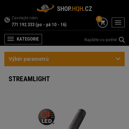
SHOP.
HQH
.CZ
Zavolejte nám
0
menu
771 192 333
(po - pá 10 - 16)
KATEGORIE
Menu
Výběr parametrů
STREAMLIGHT