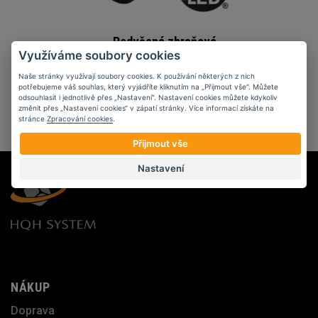
Podvěsná zbraňová
Využíváme soubory cookies
svítilna Streamlight
TLR-1s se
Naše stránky využívají soubory cookies. K používání některých z nich
stroboskopem
potřebujeme váš souhlas, který vyjádříte kliknutím na „Přijmout vše“. Můžete
odsouhlasit i jednotlivě přes „Nastavení“. Nastavení cookies můžete kdykoliv
změnit přes „Nastavení cookies“ v zápatí stránky. Více informací získáte na
6 230 Kč
stránce
Zpracování cookies
.
Přijmout vše
Nastavení
NÁKUP
Doprava