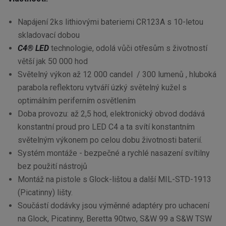
Napájení 2ks lithiovými bateriemi CR123A s 10-letou
skladovací dobou
C4® LED
technologie, odolá vůči otřesům s životností
větší jak 50 000 hod
Světelný výkon až 12 000 candel / 300 lumenů , hluboká
parabola reflektoru vytváří úzký světelný kužel s
optimálním periferním osvětlením
Doba provozu: až 2,5 hod, elektronický obvod dodává
konstantní proud pro LED C4 a ta svítí konstantním
světelným výkonem po celou dobu životnosti baterií.
Systém montáže - bezpečné a rychlé nasazení svítilny
bez použití nástrojů
Montáž na pistole s Glock-lištou a další MIL-STD-1913
(Picatinny) lišty.
Součástí dodávky jsou výměnné adaptéry pro uchacení
na Glock, Picatinny, Beretta 90two, S&W 99 a S&W TSW