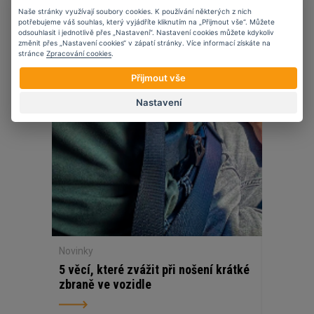
Naše stránky využívají soubory cookies. K používání některých z nich
potřebujeme váš souhlas, který vyjádříte kliknutím na „Přijmout vše“. Můžete
odsouhlasit i jednotlivě přes „Nastavení“. Nastavení cookies můžete kdykoliv
změnit přes „Nastavení cookies“ v zápatí stránky. Více informací získáte na
27
11
2025
stránce
Zpracování cookies
.
Přijmout vše
Nastavení
Novinky
5 věcí, které zvážit při nošení krátké
zbraně ve vozidle