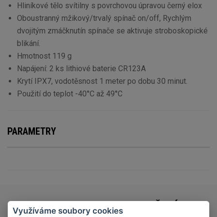
Hliníkové tělo svítilny s povrchovou úpravou černý elox
Oboustranný mžikový/trvalý spínač on/off, Rychlým
dvojitým zmáčknutín spínače se aktivuje stroboskopické
blikání.
Hmotnost 119 g
Napájení: 2 ks lithiové baterie CR123A
Krytí IPX7, vodotěsnost 1 meter po dobu 30 minut.
Použití do teplot -40°C až 49°C
PARAMETRY
TESTY A RECENZE OBLEČENÍ
Využíváme soubory cookies