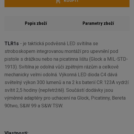
KOUPIT
Popis zboží
Parametry zboží
TLR1s
- je taktická podvěsná LED svítilna se
stroboskopem integrovanou montáží pro upevnění pod
pistole s drážkou nebo na picatinna lištu (Glock a MIL-STD-
1913). Svítilna je odolná vůči zpětným rázům a celkově
mechanicky velmi odolná. Výkonná LED dioda C4 dává
světelný výkon 300 lumenů a na 2 ks baterií CR 123A vydrží
svítit 2,5 hodiny (nepřetržitě). Součástí dodávky jsou
výměnné adaptéry pro uchacení na Glock, Picatinny, Bereta
90two, S&W 99 a S&W TSW.
Vlastnosti: