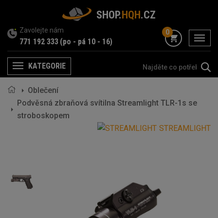
SHOP.
HQH
.CZ
Zavolejte nám
0
menu
771 192 333
(po - pá 10 - 16)
KATEGORIE
Menu
Oblečení
Podvěsná zbraňová svítilna Streamlight TLR-1s se
stroboskopem
STREAMLIGHT