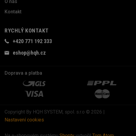
O nás
Kontakt
RYCHLÝ KONTAKT
+420 771 192 333
eshop@hqh.cz
Doprava a platba
Copyright By HQH SYSTEM, spol. s.r.o © 2026 |
Nastavení cookies
Na e-shopovém systému
Shopty
vytvořil
Tom Atom
.