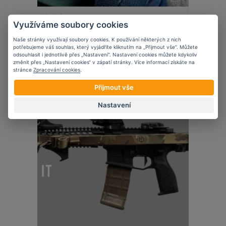
Novinky
Využíváme soubory cookies
5 věcí, které zvážit při nošení krátké
zbraně ve vozidle
Naše stránky využívají soubory cookies. K používání některých z nich
potřebujeme váš souhlas, který vyjádříte kliknutím na „Přijmout vše“. Můžete
odsouhlasit i jednotlivě přes „Nastavení“. Nastavení cookies můžete kdykoliv
změnit přes „Nastavení cookies“ v zápatí stránky. Více informací získáte na
stránce
Zpracování cookies
.
Přijmout vše
07
11
2023
Nastavení