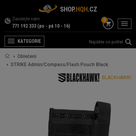
SHOP.
HQH
.CZ
Zavolejte nám
0
menu
771 192 333
(po - pá 10 - 16)
KATEGORIE
Menu
Oblečení
STRIKE Admin/Compass/Flash Pouch Black
BLACKHAWK!