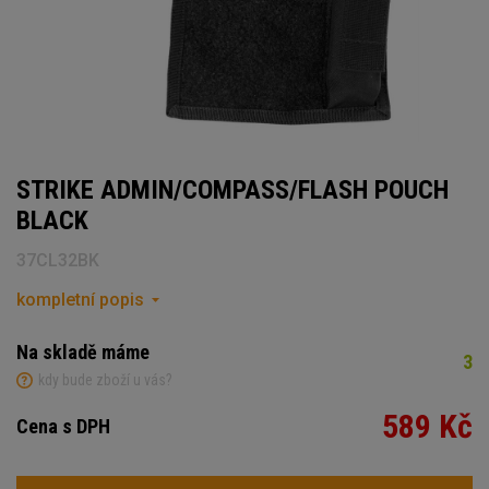
STRIKE ADMIN/COMPASS/FLASH POUCH
BLACK
37CL32BK
kompletní popis
Na skladě máme
3
kdy bude zboží u vás?
589 Kč
Cena s DPH
Počet