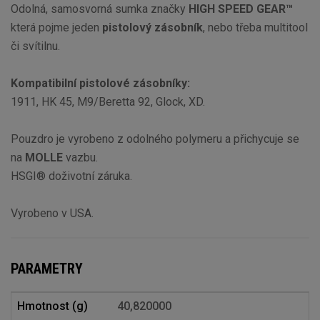
Odolná, samosvorná sumka značky
HIGH SPEED GEAR™
která pojme jeden
pistolový zásobník
, nebo třeba multitool
či svítilnu.
Kompatibilní pistolové zásobníky:
1911, HK 45, M9/Beretta 92, Glock, XD.
Pouzdro je vyrobeno z odolného polymeru a přichycuje se
na
MOLLE
vazbu.
HSGI® doživotní záruka.
Vyrobeno v USA.
PARAMETRY
Hmotnost (g)
40,820000