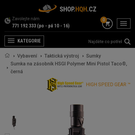
SHOP.
HQH
.CZ
Zavolejte nám
0
menu
771 192 333
(po - pá 10 - 16)
KATEGORIE
Menu
Vybavení
Taktická výstroj
Sumky
Sumka na zásobník HSGI Polymer Mini Pistol Taco®,
černá
HIGH SPEED GEAR ™