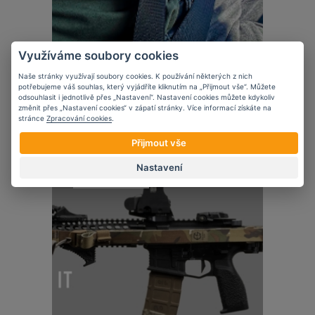
Využíváme soubory cookies
Novinky
Naše stránky využívají soubory cookies. K používání některých z nich
5 věcí, které zvážit při nošení krátké
potřebujeme váš souhlas, který vyjádříte kliknutím na „Přijmout vše“. Můžete
zbraně ve vozidle
odsouhlasit i jednotlivě přes „Nastavení“. Nastavení cookies můžete kdykoliv
změnit přes „Nastavení cookies“ v zápatí stránky. Více informací získáte na
stránce
Zpracování cookies
.
Přijmout vše
Nastavení
07
11
2023