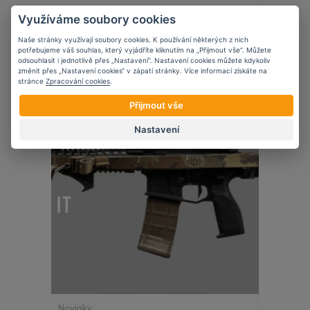
5 věcí, které zvážit při nošení krátké
Využíváme soubory cookies
zbraně ve vozidle
Naše stránky využívají soubory cookies. K používání některých z nich
potřebujeme váš souhlas, který vyjádříte kliknutím na „Přijmout vše“. Můžete
odsouhlasit i jednotlivě přes „Nastavení“. Nastavení cookies můžete kdykoliv
změnit přes „Nastavení cookies“ v zápatí stránky. Více informací získáte na
stránce
Zpracování cookies
.
Přijmout vše
07
11
2023
Nastavení
Novinky