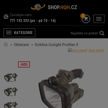
SHOP.
HQH
.CZ
Zavolejte nám
0
menu
771 192 333
(po - pá 10 - 16)
KATEGORIE
Menu
Oblečení
Svítilna Golight Profiler II
GOLIGHT
-50%