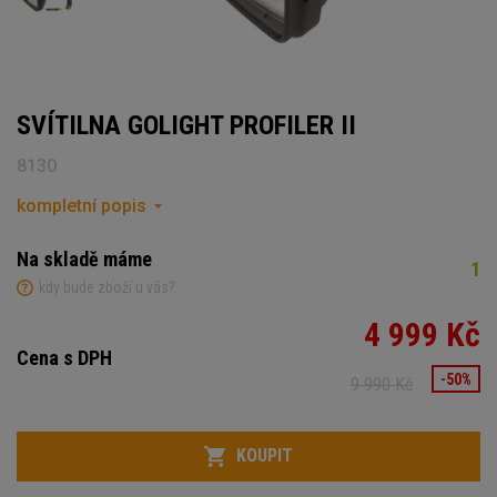
SVÍTILNA GOLIGHT PROFILER II
8130
kompletní popis
Na skladě máme
1
kdy bude zboží u vás?
4 999 Kč
Cena s DPH
-50%
9 990 Kč
Počet
KOUPIT