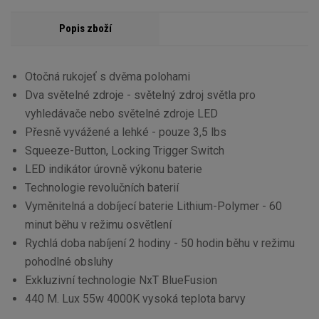
Popis zboží
Otočná rukojeť s dvěma polohami
Dva světelné zdroje - světelný zdroj světla pro
vyhledávače nebo světelné zdroje LED
Přesně vyvážené a lehké - pouze 3,5 lbs
Squeeze-Button, Locking Trigger Switch
LED indikátor úrovně výkonu baterie
Technologie revolučních baterií
Vyměnitelná a dobíjecí baterie Lithium-Polymer - 60
minut běhu v režimu osvětlení
Rychlá doba nabíjení 2 hodiny - 50 hodin běhu v režimu
pohodlné obsluhy
Exkluzivní technologie NxT BlueFusion
440 M. Lux 55w 4000K vysoká teplota barvy