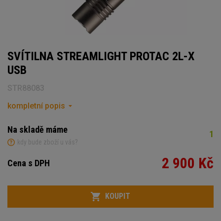
SVÍTILNA STREAMLIGHT PROTAC 2L-X
USB
STR88083
kompletní popis
Na skladě máme
1
kdy bude zboží u vás?
2 900 Kč
Cena s DPH
Počet
KOUPIT