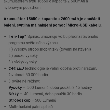
akumulátorem typu 18650 o kapacitě 2 600mAh a
nylonovým pouzdrem.
Akumulátor 18650 s kapacitou 2600 mAh je součástí
balení, svítilna má nabíjení pomocí Micro-USB kabelu.
Ten-Tap™
Spínač, umožňuje volbu přednastaveného
programu světelného výkonu
1.) vysoký/stroboskop/nízký (tovární nastavení)
2.) pouze vysoký
3.) nízký/vysoký
C4® LED
technologie je velmi odolná proti nárazům,
životnost 50 000 hodin
3 světelné režimy:
Vysoký
– 500 Lumenů, doba použití 2,45 hodiny
Nízký
– 40 Lumenů, doba použití 30 hodin
Stroboskop
– 500 Lumenů
Multi-funkční patní spínač