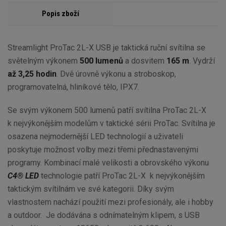
Popis zboží
Streamlight ProTac 2L-X USB je taktická ruční svítilna se
světelným výkonem
500 lumenů
a dosvitem
165 m
. Vydrží
až 3,25 hodin
. Dvě úrovně výkonu a stroboskop,
programovatelná, hliníkové tělo, IPX7.
Se svým výkonem 500 lumenů patří svítilna ProTac 2L-X
k nejvýkonějším modelům v taktické sérii ProTac. Svítilna je
osazena nejmodernější LED technologií a uživateli
poskytuje možnost volby mezi třemi přednastavenými
programy. Kombinací malé velikosti a obrovského výkonu
C4® LED
technologie patří ProTac 2L-X k nejvýkonějším
taktickým svítilnám ve své kategorii. Díky svým
vlastnostem nachází použití mezi profesionály, ale i hobby
a outdoor. Je dodávána s odnímatelným klipem, s USB