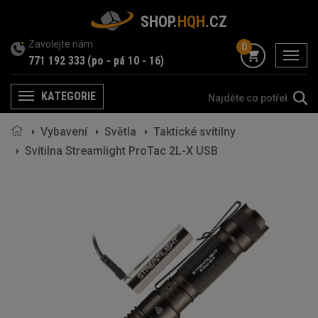
SHOP.
HQH
.CZ
Zavolejte nám
0
menu
771 192 333
(po - pá 10 - 16)
KATEGORIE
Menu
Vybavení
Světla
Taktické svítilny
Svítilna Streamlight ProTac 2L-X USB