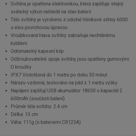
Svítilna je opatřena elektronikou, která zajišťuje stejný
světelný výkon nehledě na stav baterií
Tělo svítilny je vyrobeno z odolné hliníkové slitiny 6000
s elox povrchovou úpravou
Vroubkovaná hlava svítilny zabraňuje nechtěnému
kutálení
Odnímatelný kapesní klip
Odšroubovatelné spoje svítilny jsou opatřeny gumovými
O kroužky
IPX7 Vodotěsná do 1 metru po dobu 30 minut
Nárazu-vzdorná, testováno na pád z 1 metru výšky
Napájení zajišťují USB akumulátor 18650 o kapacitě 2
600mAh (součástí balení)
Průměr těla svítilny: 2.4 cm
Délka: 13 cm
Váha: 111g (s bateriemi CR123A)