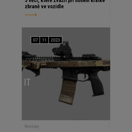
5 věcí, které zvážit při nošení krátké
zbraně ve vozidle
07
11
2023
Novinky