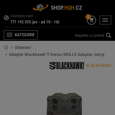
SHOP.
HQH
.CZ
Zavolejte nám
0
menu
771 192 333
(po - pá 10 - 16)
KATEGORIE
Menu
Oblečení
Adaptér Blackhawk! T-Series MOLLE Adapter, černý
BLACKHAWK!