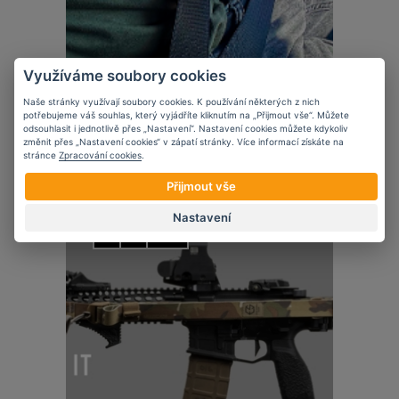
Využíváme soubory cookies
Novinky
Naše stránky využívají soubory cookies. K používání některých z nich
5 věcí, které zvážit při nošení krátké
potřebujeme váš souhlas, který vyjádříte kliknutím na „Přijmout vše“. Můžete
odsouhlasit i jednotlivě přes „Nastavení“. Nastavení cookies můžete kdykoliv
zbraně ve vozidle
změnit přes „Nastavení cookies“ v zápatí stránky. Více informací získáte na
stránce
Zpracování cookies
.
Přijmout vše
Nastavení
07
11
2023