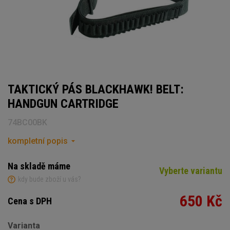
TAKTICKÝ PÁS BLACKHAWK! BELT:
HANDGUN CARTRIDGE
74BC00BK
kompletní popis
Na skladě máme
Vyberte variantu
kdy bude zboží u vás?
650 Kč
Cena s DPH
Varianta
Počet