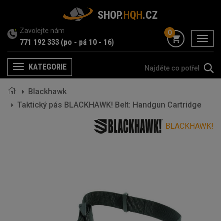
SHOP.
HQH
.CZ
Zavolejte nám
0
menu
771 192 333
(po - pá 10 - 16)
KATEGORIE
Menu
Blackhawk
Taktický pás BLACKHAWK! Belt: Handgun Cartridge
BLACKHAWK!