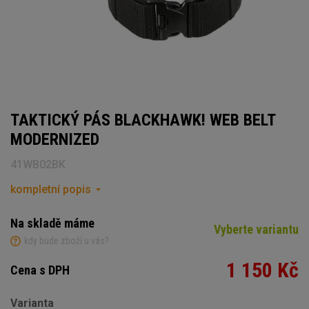
TAKTICKÝ PÁS BLACKHAWK! WEB BELT
MODERNIZED
41WB02BK
kompletní popis
Na skladě máme
Vyberte variantu
kdy bude zboží u vás?
1 150 Kč
Cena s DPH
Varianta
Počet