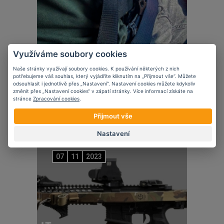
Využíváme soubory cookies
Naše stránky využívají soubory cookies. K používání některých z nich
Novinky
potřebujeme váš souhlas, který vyjádříte kliknutím na „Přijmout vše“. Můžete
odsouhlasit i jednotlivě přes „Nastavení“. Nastavení cookies můžete kdykoliv
5 věcí, které zvážit při nošení krátké
změnit přes „Nastavení cookies“ v zápatí stránky. Více informací získáte na
zbraně ve vozidle
stránce
Zpracování cookies
.
Přijmout vše
Nastavení
07
11
2023