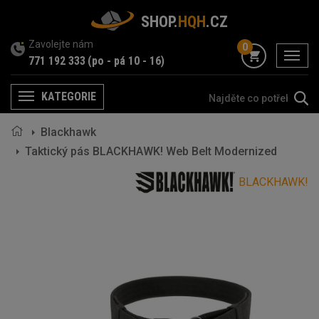
SHOP.
HQH
.CZ
Zavolejte nám
0
menu
771 192 333
(po - pá 10 - 16)
KATEGORIE
Menu
Blackhawk
Taktický pás BLACKHAWK! Web Belt Modernized
BLACKHAWK!