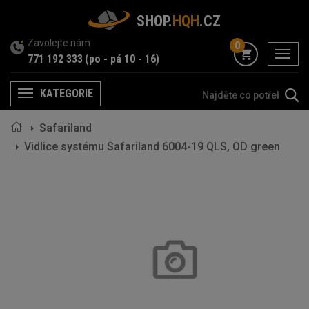
SHOP.
HQH
.CZ
Zavolejte nám
0
menu
771 192 333
(po - pá 10 - 16)
KATEGORIE
Menu
Safariland
Vidlice systému Safariland 6004-19 QLS, OD green