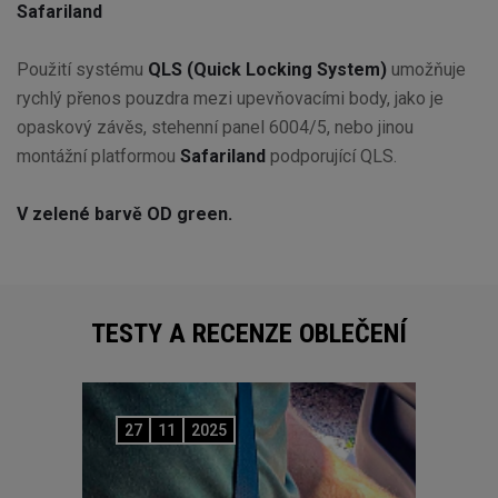
Safariland
Použití systému
QLS (Quick Locking System)
umožňuje
rychlý přenos pouzdra mezi upevňovacími body, jako je
opaskový závěs, stehenní panel 6004/5, nebo jinou
montážní platformou
Safariland
podporující QLS.
V zelené barvě OD green.
TESTY A RECENZE OBLEČENÍ
27
11
2025