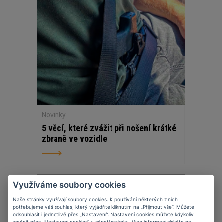
Novinky
5 věcí, které zvážit při nošení krátké
zbraně ve vozidle
Využíváme soubory cookies
07
11
2023
Naše stránky využívají soubory cookies. K používání některých z nich
potřebujeme váš souhlas, který vyjádříte kliknutím na „Přijmout vše“. Můžete
odsouhlasit i jednotlivě přes „Nastavení“. Nastavení cookies můžete kdykoliv
změnit přes „Nastavení cookies“ v zápatí stránky. Více informací získáte na