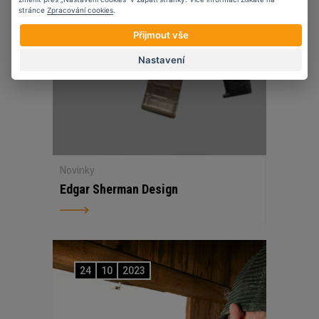
stránce
Zpracování cookies
.
Přijmout vše
Nastavení
Novinky
Edgar Sherman Design
24
10
2023