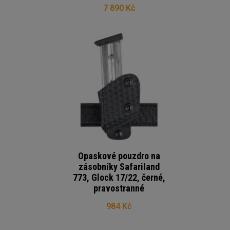
7 890 Kč
Opaskové pouzdro na
zásobníky Safariland
773, Glock 17/22, černé,
pravostranné
984 Kč