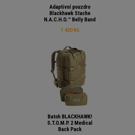
Adaptivní pouzdro
Blackhawk Stache
N.A.C.H.O.™ Belly Band
1 420 Kč
Batoh BLACKHAWK!
S.T.O.M.P. 2 Medical
Back Pack