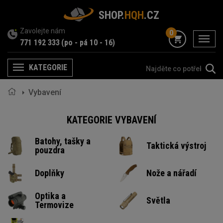
SHOP.
HQH
.CZ
Zavolejte nám
0
menu
771 192 333
(po - pá 10 - 16)
KATEGORIE
Menu
Vybavení
KATEGORIE VYBAVENÍ
Batohy, tašky a
Taktická výstroj
pouzdra
Doplňky
Nože a nářadí
Optika a
Světla
Termovize