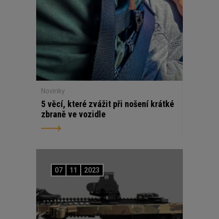
Novinky
5 věcí, které zvážit při nošení krátké
zbraně ve vozidle
07
11
2023