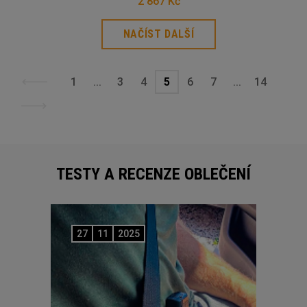
2 867 Kč
NAČÍST DALŠÍ
1
...
3
4
5
6
7
...
14
TESTY A RECENZE OBLEČENÍ
27
11
2025