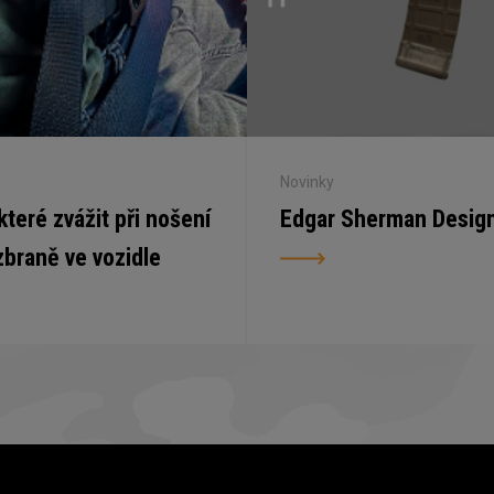
Novinky
 které zvážit při nošení
Edgar Sherman Desig
zbraně ve vozidle