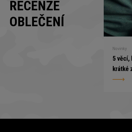
RECENZE
OBLEČENÍ
Novinky
5 věcí,
krátké 