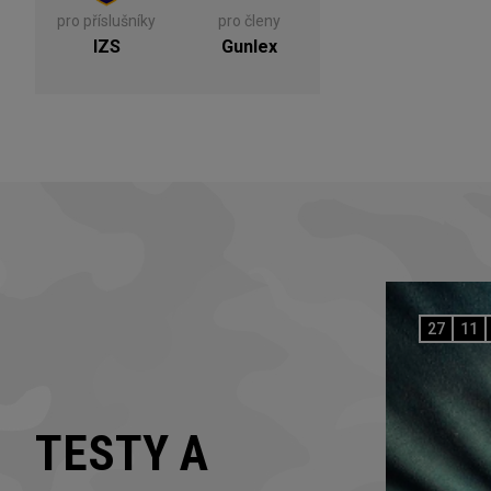
pro příslušníky
pro členy
IZS
Gunlex
27
11
TESTY A