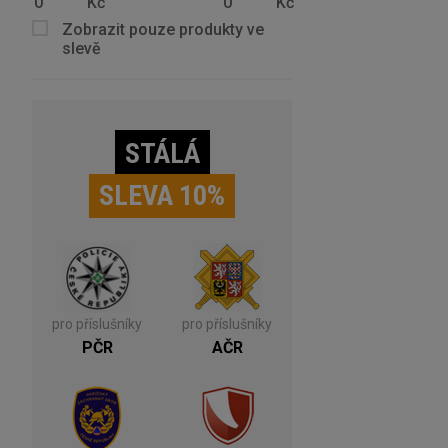
Kč
Kč
Zobrazit pouze produkty ve
slevě
STÁLÁ
SLEVA 10%
pro příslušníky
pro příslušníky
PČR
AČR