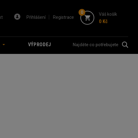
0
Váš košík
kt
Přihlášení
Registrace
0 Kč
A
VÝPRODEJ