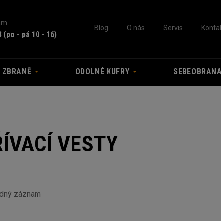
nám
Blog
O nás
Servis
Konta
3
(po - pá 10 - 16)
A ZBRANĚ
ODOLNÉ KUFRY
SEBEOBRAN
ÍVACÍ VESTY
ádný záznam