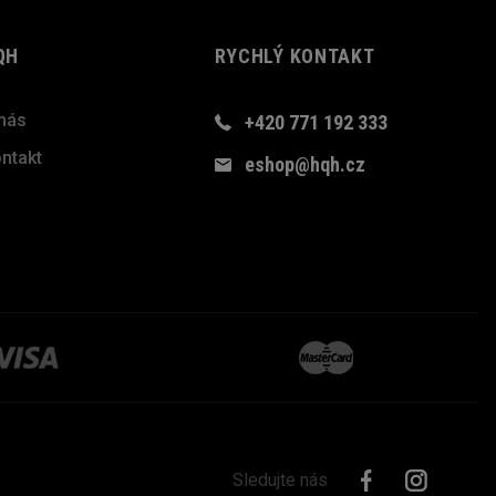
QH
RYCHLÝ KONTAKT
nás
+420 771 192 333
ntakt
eshop@hqh.cz
Sledujte nás