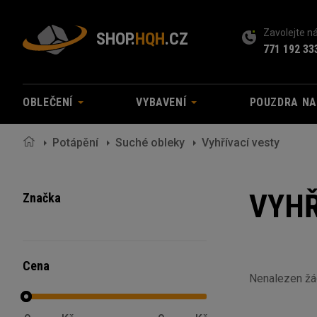
Zavolejte 
SHOP.
HQH
.CZ
771 192 33
OBLEČENÍ
VYBAVENÍ
POUZDRA N
Potápění
Suché obleky
Vyhřívací vesty
VYHŘ
Značka
Cena
Nenalezen ž