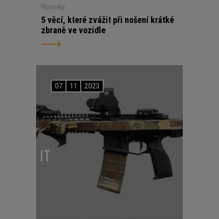
Novinky
5 věcí, které zvážit při nošení krátké
zbraně ve vozidle
07
11
2023