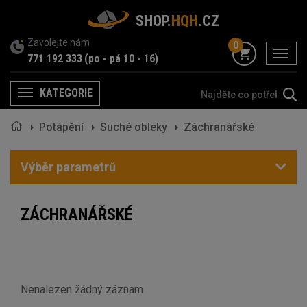
SHOP.
HQH
.CZ
Zavolejte nám
0
menu
771 192 333
(po - pá 10 - 16)
KATEGORIE
Menu
Potápění
Suché obleky
Záchranářské
Výběr parametrů
ZÁCHRANÁŘSKÉ
Nenalezen žádný záznam