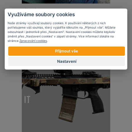
Novinky
Využíváme soubory cookies
5 věcí, které zvážit při nošení krátké
zbraně ve vozidle
Naše stránky využívají soubory cookies. K používání některých z nich
potřebujeme váš souhlas, který vyjádříte kliknutím na „Přijmout vše“. Můžete
odsouhlasit i jednotlivě přes „Nastavení“. Nastavení cookies můžete kdykoliv
změnit přes „Nastavení cookies“ v zápatí stránky. Více informací získáte na
stránce
Zpracování cookies
.
Přijmout vše
07
11
2023
Nastavení