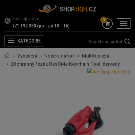
SHOP.
HQH
.CZ
Zavolejte nám
0
menu
771 192 333
(po - pá 10 - 16)
KATEGORIE
Menu
Vybavení
Nože a nářadí
Multifunkční
Záchranný řezák ResQMe Keychain Tool, červený
ResQme