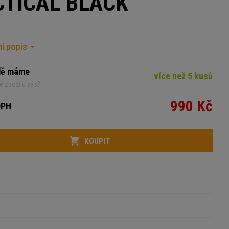
CTICAL BLACK
í popis
dě máme
více než 5 kusů
e zboží u vás?
990 Kč
DPH
KOUPIT