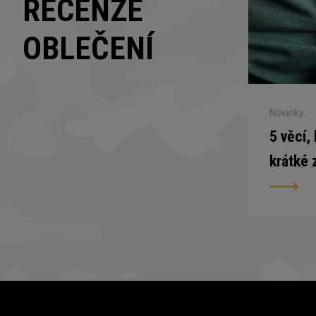
RECENZE
OBLEČENÍ
Novinky
5 věcí,
krátké 