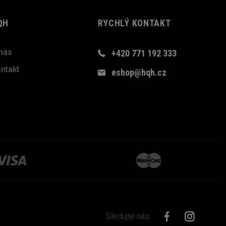
QH
RYCHLÝ KONTAKT
nás
+420 771 192 333
ntakt
eshop@hqh.cz
Sledujte nás