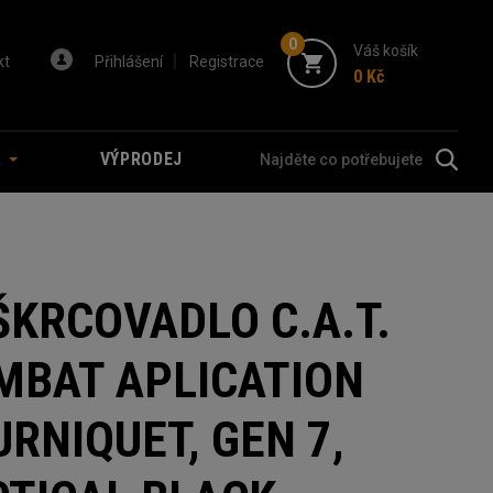
0
Váš košík
kt
Přihlášení
Registrace
0 Kč
A
VÝPRODEJ
ŠKRCOVADLO C.A.T.
MBAT APLICATION
RNIQUET, GEN 7,