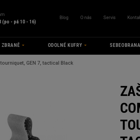
nám
Blog
O nás
Servis
Konta
3
(po - pá 10 - 16)
A ZBRANĚ
ODOLNÉ KUFRY
SEBEOBRAN
ourniquet, GEN 7, tactical Black
ZA
CO
TOU