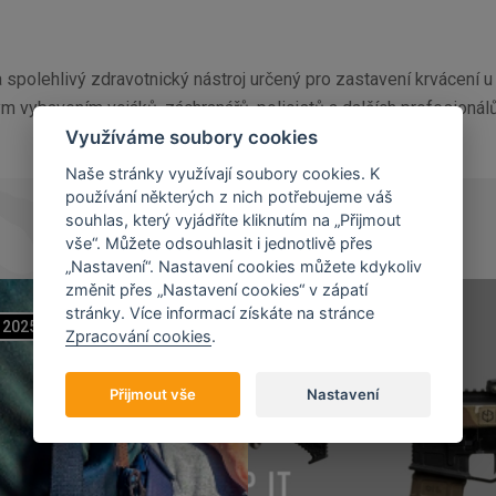
a spolehlivý zdravotnický nástroj určený pro zastavení krvácení 
 vybavením vojáků, záchranářů, policistů a dalších profesionálů
Využíváme soubory cookies
Naše stránky využívají soubory cookies. K
používání některých z nich potřebujeme váš
souhlas, který vyjádříte kliknutím na „Přijmout
vše“. Můžete odsouhlasit i jednotlivě přes
„Nastavení“. Nastavení cookies můžete kdykoliv
změnit přes „Nastavení cookies“ v zápatí
stránky. Více informací získáte na stránce
2025
07
11
2023
Zpracování cookies
.
Přijmout vše
Nastavení