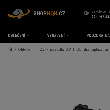
Zavolejte 
SHOP.
HQH
.CZ
771 192 33
OBLEČENÍ
VYBAVENÍ
POUZDRA N
Oblečení
Zaškrcovadlo C.A.T. Combat aplication t