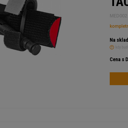
TA
MED002
kompletn
Na skla
kdy bud
Cena s 
Počet