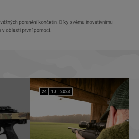
u vážných poranění končetin. Díky svému inovativnímu
 v oblasti první pomoci.
24
10
2023