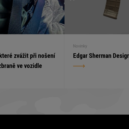
Novinky
 které zvážit při nošení
Edgar Sherman Desig
zbraně ve vozidle