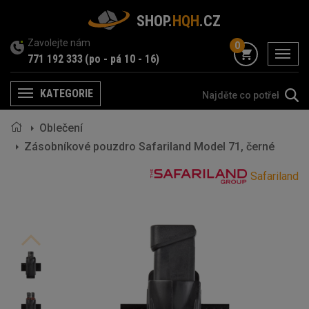
SHOP.
HQH
.CZ
Zavolejte nám
0
menu
771 192 333
(po - pá 10 - 16)
KATEGORIE
Menu
Oblečení
Zásobníkové pouzdro Safariland Model 71, černé
Safariland