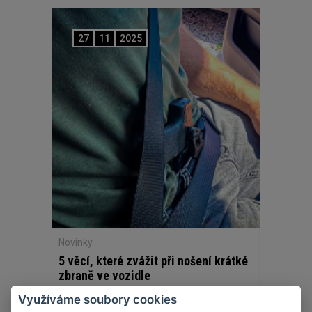
27
11
2025
Novinky
5 věcí, které zvážit při nošení krátké
zbraně ve vozidle
Využíváme soubory cookies